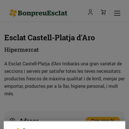
Esclat Castell-Platja d'Aro
Hipermercat
A Esclat Castell-Platja d'Aro trobaràs una gran varietat de
seccions i serveis per satisfer totes les teves necessitats:
productes frescos de màxima qualitat i de km0, menjar per
emportar, productes per a la llar, higiene personal, i molt
més.
Adreça
Com anar-hi