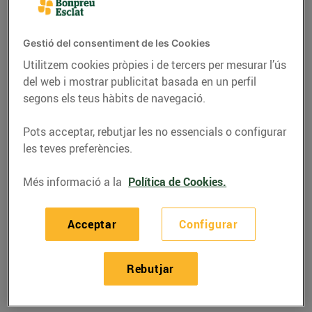
Av. Castell d'Aro, s/n cant. C.Tramuntana
(17250) Castell-Platja d'Aro
Gestió del consentiment de les Cookies
Telèfon
Utilitzem cookies pròpies i de tercers per mesurar l’ús
Trucar-hi
del web i mostrar publicitat basada en un perfil
972789694
segons els teus hàbits de navegació.
Pots acceptar, rebutjar les no essencials o configurar
les teves preferències.
Horaris Esclat Castell-platja D'aro
Més informació a la
Política de Cookies.
08/08/2026
Dissabte
09:00-21:30
Acceptar
Configurar
09/08/2026
Diumenge
09:00-21:30
Rebutjar
10/08/2026
Dilluns
09:00-21:30