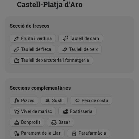
Castell-Platja d'Aro
Secció de frescos
Fruita i verdura
Taulell de carn
Taulell de fleca
Taulell de peix
Taulell de xarcuteria i formatgeria
Seccions complementàries
Pizzes
Sushi
Peix de costa
Viver de marisc
Rostisseria
Bonprofit
Basar
Parament de la Llar
Parafarmàcia