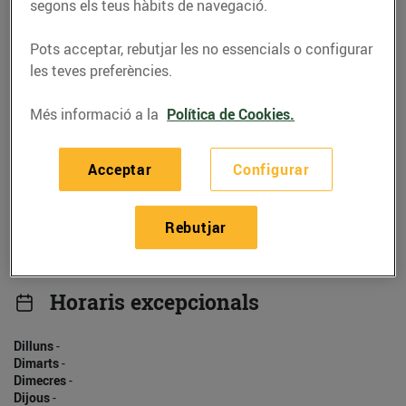
930525412
segons els teus hàbits de navegació.
Pots acceptar, rebutjar les no essencials o configurar
les teves preferències.
Més informació a la
Política de Cookies.
Horaris
Dilluns
-
Acceptar
Configurar
Dimarts
-
Dimecres
-
Dijous
-
Rebutjar
Divendres
-
Dissabte
-
Diumenge
-
Horaris excepcionals
Dilluns
-
Dimarts
-
Dimecres
-
Dijous
-