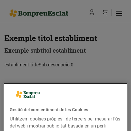
Exemple titol establiment
Exemple subtitol establiment
establiment.titleSub.descripcio.0
Adreça
Com anar-hi
Exemple de adreca (08013) Barcelona
Gestió del consentiment de les Cookies
Utilitzem cookies pròpies i de tercers per mesurar l’ús
Telèfon
Trucar-hi
del web i mostrar publicitat basada en un perfil