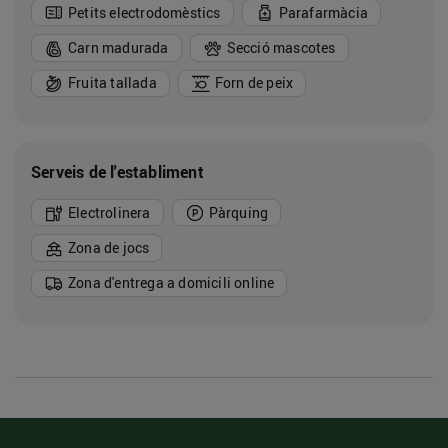
Petits electrodomèstics
Parafarmàcia
Carn madurada
Secció mascotes
Fruita tallada
Forn de peix
Serveis de l'establiment
Electrolinera
Pàrquing
Zona de jocs
Zona d'entrega a domicili online