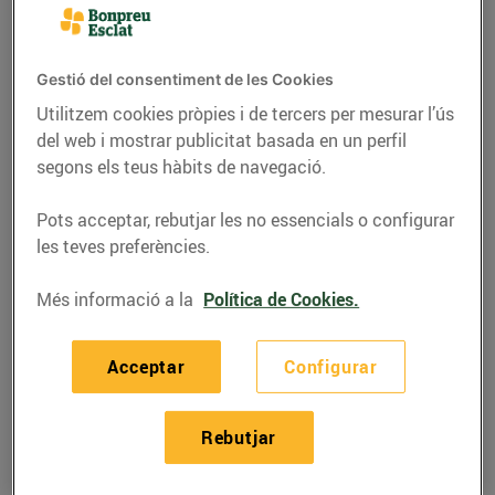
Cunit
Telèfon
Trucar-hi
Gestió del consentiment de les Cookies
877002400
Utilitzem cookies pròpies i de tercers per mesurar l’ús
del web i mostrar publicitat basada en un perfil
segons els teus hàbits de navegació.
Pots acceptar, rebutjar les no essencials o configurar
les teves preferències.
Horaris Esclat Cunit
Més informació a la
Política de Cookies.
08/08/2026
Dissabte
09:00-21:30
Acceptar
Configurar
09/08/2026
Diumenge
09:00-21:30
10/08/2026
Dilluns
09:00-21:30
Rebutjar
11/08/2026
Dimarts
09:00-21:30