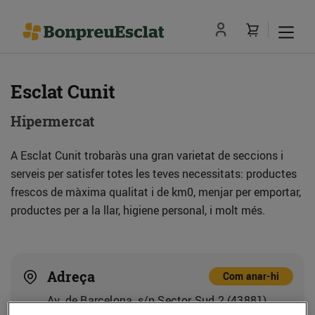
Esclat Cunit
Hipermercat
A Esclat Cunit trobaràs una gran varietat de seccions i
serveis per satisfer totes les teves necessitats: productes
frescos de màxima qualitat i de km0, menjar per emportar,
productes per a la llar, higiene personal, i molt més.
Adreça
Com anar-hi
Av. de Barcelona, s/n Sector Sud 2 (43881)