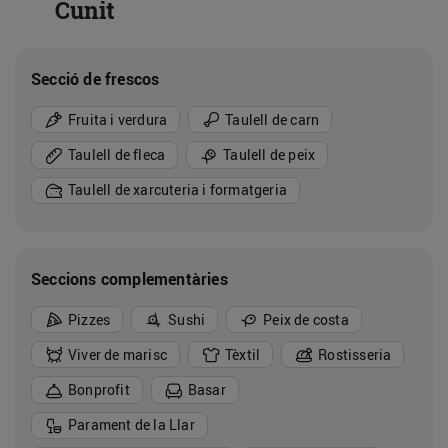
Cunit
Secció de frescos
Fruita i verdura
Taulell de carn
Taulell de fleca
Taulell de peix
Taulell de xarcuteria i formatgeria
Seccions complementàries
Pizzes
Sushi
Peix de costa
Viver de marisc
Tèxtil
Rostisseria
Bonprofit
Basar
Parament de la Llar