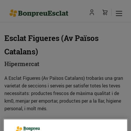
Esclat Figueres (Av Països
Catalans)
Hipermercat
A Esclat Figueres (Av Països Catalans) trobaràs una gran
varietat de seccions i serveis per satisfer totes les teves
necessitats: productes frescos de màxima qualitat i de
km0, menjar per emportar, productes per a la llar, higiene
personal, i molt més.