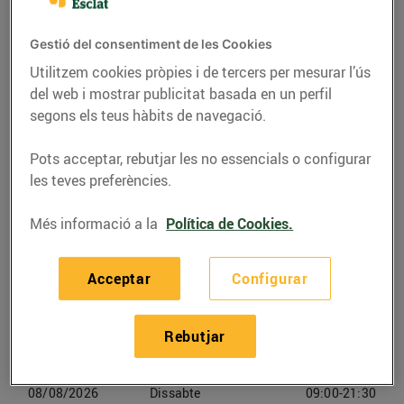
Adreça
Com anar-hi
Av. Països Catalans, 2 (17600) Figueres
Gestió del consentiment de les Cookies
Utilitzem cookies pròpies i de tercers per mesurar l’ús
del web i mostrar publicitat basada en un perfil
Telèfon
Trucar-hi
segons els teus hàbits de navegació.
972129400
Pots acceptar, rebutjar les no essencials o configurar
les teves preferències.
Més informació a la
Política de Cookies.
Horaris Esclat Figueres
Acceptar
Configurar
06/08/2026
Dijous
09:00-21:30
Rebutjar
07/08/2026
Divendres
09:00-21:30
08/08/2026
Dissabte
09:00-21:30