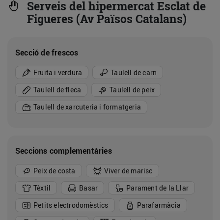
Serveis del hipermercat Esclat de
Figueres (Av Països Catalans)
Secció de frescos
Fruita i verdura
Taulell de carn
Taulell de fleca
Taulell de peix
Taulell de xarcuteria i formatgeria
Seccions complementàries
Peix de costa
Viver de marisc
Tèxtil
Basar
Parament de la Llar
Petits electrodomèstics
Parafarmàcia