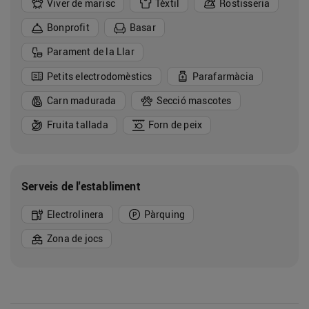
Viver de marisc
Tèxtil
Rostisseria
Bonprofit
Basar
Parament de la Llar
Petits electrodomèstics
Parafarmàcia
Carn madurada
Secció mascotes
Fruita tallada
Forn de peix
Serveis de l'establiment
Electrolinera
Pàrquing
Zona de jocs