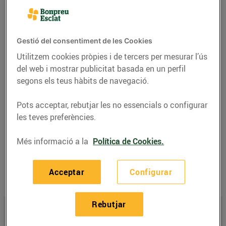
Telèfon
Trucar-hi
938268824
Gestió del consentiment de les Cookies
Utilitzem cookies pròpies i de tercers per mesurar l’ús
del web i mostrar publicitat basada en un perfil
segons els teus hàbits de navegació.
Pots acceptar, rebutjar les no essencials o configurar
Gaudeix d'alguns dels nostres serveis també els
diumenges i
les teves preferències.
festius.
Més informació a la
Política de Cookies.
Horaris Esclat Malla
Acceptar
Configurar
08/08/2026
Dissabte
09:00-21:30
Rebutjar
09/08/2026
Diumenge
Tancat
Serveis oberts de 09:00 - 14:30:
Bonprofit (fleca, pizzeria i
NOU