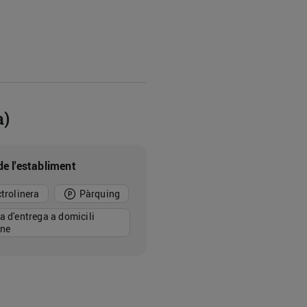
a)
de l'establiment
ctrolinera
Pàrquing
a d'entrega a domicili
ine