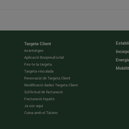
Establ
Targeta Client
Avantatges
Incorpo
Aplicació BonpreuEsclat
Energi
Fes-te la targeta
Mobilit
Targeta vinculada
Renovació de Targeta Client
Modificació dades Targeta Client
Sol·licitud de facturació
Facturació tiquets
Ja soc aquí
Cuina amb el Tatano