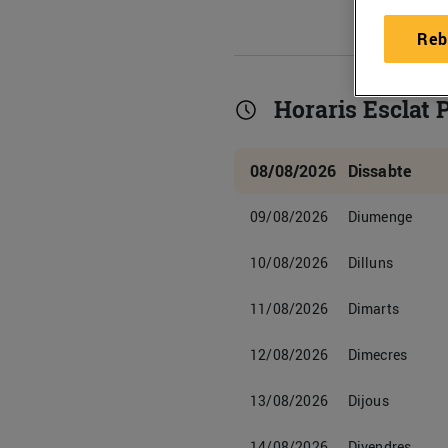
Reb
Horaris Esclat
08/08/2026
Dissabte
09/08/2026
Diumenge
10/08/2026
Dilluns
11/08/2026
Dimarts
12/08/2026
Dimecres
13/08/2026
Dijous
14/08/2026
Divendres