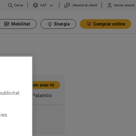
Cerca
Atenció al client
Iniciar sessió
CAT
Mobilitat
Energia
Comprar online
Com anar-hi
publicitat
nya,40 (17230) Palamós
ies.
0