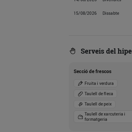
15/08/2026
Dissabte
Serveis del hip
Secció de frescos
Fruita i verdura
Taulell de fleca
Taulell de peix
Taulell de xarcuteria i
formatgeria