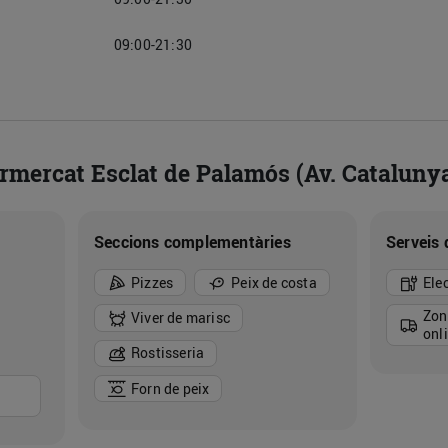
09:00-21:30
ermercat Esclat de Palamós (Av. Cataluny
Seccions complementàries
Serveis 
Pizzes
Peix de costa
Ele
Zon
Viver de marisc
onl
Rostisseria
Forn de peix