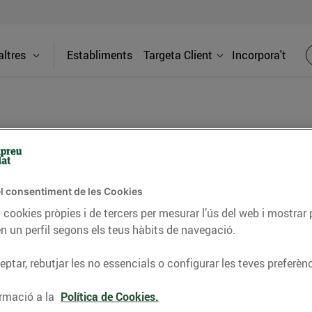
ltres
Establiments
Targeta Client
Incorpora't
v. Catalunya)
l consentiment de les Cookies
Adreça
 cookies pròpies i de tercers per mesurar l’ús del web i mostrar 
Av. Catalu
n un perfil segons els teus hàbits de navegació.
ya) trobaràs una gran varietat de
Telèfon
ptar, rebutjar les no essencials o configurar les teves preferènc
 totes les teves necessitats: productes
de km0, menjar per emportar, productes
97213264
rmació a la
Política de Cookies.
 i molt més.