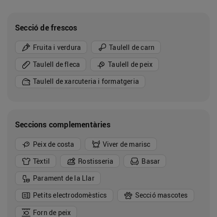
Secció de frescos
Fruita i verdura
Taulell de carn
Taulell de fleca
Taulell de peix
Taulell de xarcuteria i formatgeria
Seccions complementàries
Peix de costa
Viver de marisc
Tèxtil
Rostisseria
Basar
Parament de la Llar
Petits electrodomèstics
Secció mascotes
Forn de peix