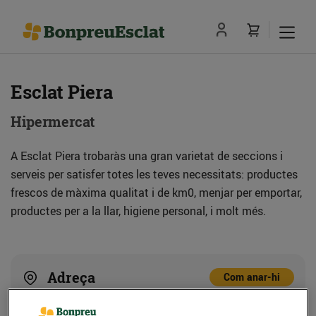
Esclat Piera
Hipermercat
A Esclat Piera trobaràs una gran varietat de seccions i
serveis per satisfer totes les teves necessitats: productes
frescos de màxima qualitat i de km0, menjar per emportar,
productes per a la llar, higiene personal, i molt més.
Adreça
Com anar-hi
Av. Carretera d'Igualada, 97 (08784) Piera