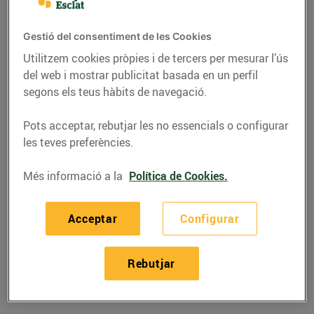
Telèfon
Trucar-hi
Gestió del consentiment de les Cookies
937099760
Utilitzem cookies pròpies i de tercers per mesurar l’ús
del web i mostrar publicitat basada en un perfil
segons els teus hàbits de navegació.
Pots acceptar, rebutjar les no essencials o configurar
les teves preferències.
Horaris Esclat Piera
Més informació a la
Política de Cookies.
08/08/2026
Dissabte
09:00-21:30
Acceptar
Configurar
09/08/2026
Diumenge
Tancat
10/08/2026
Dilluns
09:00-21:30
Rebutjar
11/08/2026
Dimarts
09:00-21:30