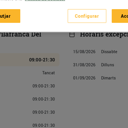
utjar
Configurar
Ac
Vilafranca Del
Horaris excepc
15/08/2026
Dissabte
09:00-21:30
31/08/2026
Dilluns
Tancat
01/09/2026
Dimarts
09:00-21:30
09:00-21:30
09:00-21:30
09:00-21:30