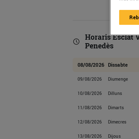
Reb
Horaris Esclat 
Penedès
08/08/2026
Dissabte
09/08/2026
Diumenge
10/08/2026
Dilluns
11/08/2026
Dimarts
12/08/2026
Dimecres
13/08/2026
Dijous