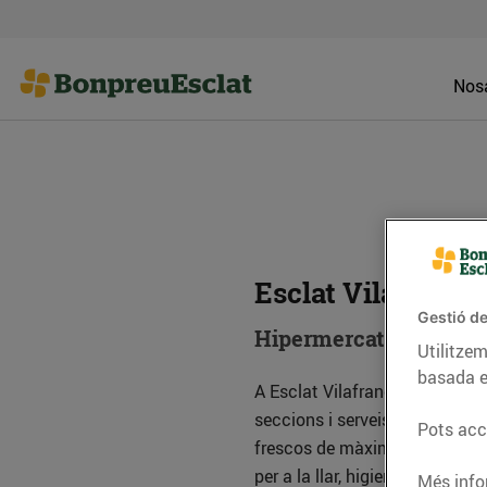
Nosa
Esclat Vilafranca
Gestió de
Hipermercat
Utilitzem
basada e
A Esclat Vilafranca P (Av Tarr
seccions i serveis per satisfer
Pots acce
frescos de màxima qualitat i 
per a la llar, higiene personal,
Més info