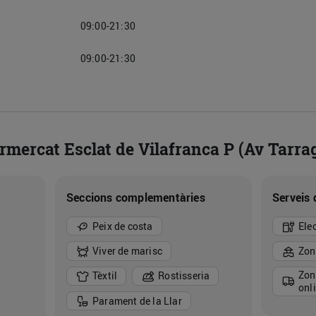
09:00-21:30
09:00-21:30
ermercat Esclat de Vilafranca P (Av Tarra
Seccions complementàries
Serveis 
Peix de costa
Ele
Viver de marisc
Zon
Zon
Tèxtil
Rostisseria
onl
Parament de la Llar