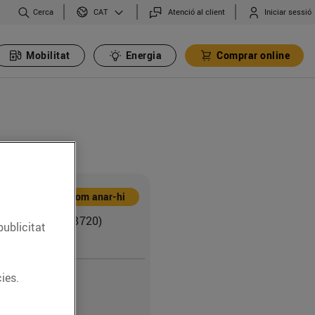
Cerca
Atenció al client
Iniciar sessió
CAT
Mobilitat
Energia
Comprar online
Com anar-hi
ona, 132-142 (08720)
publicitat
 del Penedès
ies.
0