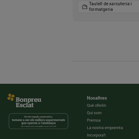
Taulell de xarcuteria i
formatgeria
Nosaltres
Què oferim
Qui som
Premsa
La nostra empremta
Incorpora't