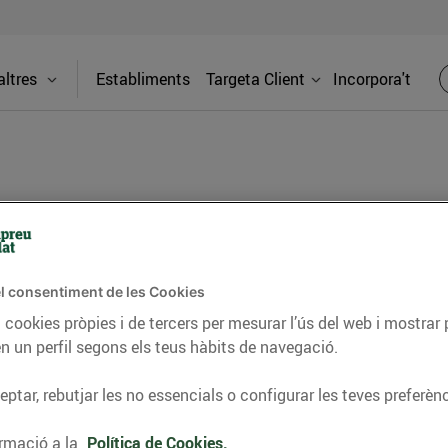
ltres
Establiments
Targeta Client
Incorpora't
 P (Av Tarrag)
Adreça
l consentiment de les Cookies
Av. Tarrag
 cookies pròpies i de tercers per mesurar l’ús del web i mostrar 
Vilafranca
n un perfil segons els teus hàbits de navegació.
ag) trobaràs una gran varietat de
 totes les teves necessitats: productes
ptar, rebutjar les no essencials o configurar les teves preferènc
Telèfon
de km0, menjar per emportar, productes
93709940
 i molt més.
rmació a la
Política de Cookies.