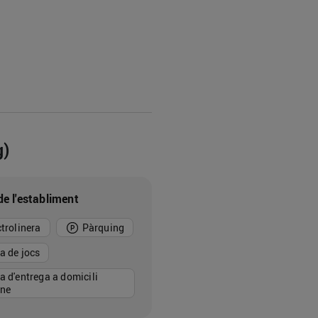
g)
de l'establiment
ctrolinera
Pàrquing
a de jocs
a d'entrega a domicili
ine