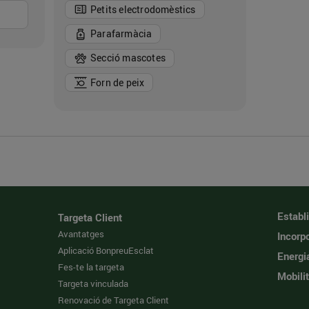
Petits electrodomèstics
Parafarmàcia
Secció mascotes
Forn de peix
Establ
Targeta Client
Avantatges
Incorpo
Aplicació BonpreuEsclat
Energi
Fes-te la targeta
Mobilit
Targeta vinculada
Renovació de Targeta Client