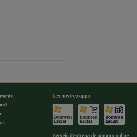
Les nostres apps
iments
ra't
a
at
Serveis d'entrega de compra online