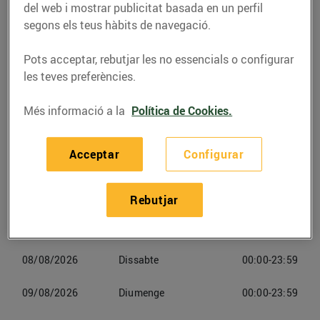
del web i mostrar publicitat basada en un perfil
segons els teus hàbits de navegació.
Telèfon
Trucar-hi
972129220
Pots acceptar, rebutjar les no essencials o configurar
les teves preferències.
Més informació a la
Política de Cookies.
Horaris Esclatoil Anglès
Acceptar
Configurar
06/08/2026
Dijous
00:00-23:59
Rebutjar
07/08/2026
Divendres
00:00-23:59
08/08/2026
Dissabte
00:00-23:59
09/08/2026
Diumenge
00:00-23:59