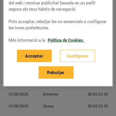
del web i mostrar publicitat basada en un perfil
segons els teus hàbits de navegació.
Telèfon
Trucar-hi
977749700
Pots acceptar, rebutjar les no essencials o configurar
les teves preferències.
Més informació a la
Política de Cookies.
Horaris Esclatoil Deltebre
Acceptar
Configurar
10/08/2026
Dilluns
00:00-23:59
Rebutjar
11/08/2026
Dimarts
00:00-23:59
12/08/2026
Dimecres
00:00-23:59
13/08/2026
Dijous
00:00-23:59