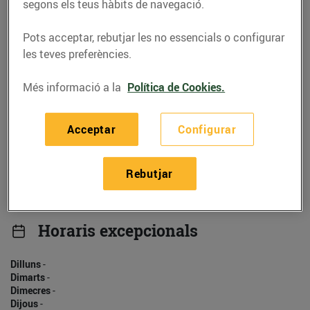
930525412
segons els teus hàbits de navegació.
Pots acceptar, rebutjar les no essencials o configurar
les teves preferències.
Més informació a la
Política de Cookies.
Horaris
Dilluns
-
Acceptar
Configurar
Dimarts
-
Dimecres
-
Dijous
-
Rebutjar
Divendres
-
Dissabte
-
Diumenge
-
Horaris excepcionals
Dilluns
-
Dimarts
-
Dimecres
-
Dijous
-