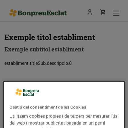
Exemple titol establiment
Exemple subtitol establiment
establiment.titleSub.descripcio.0
Adreça
Com anar-hi
Exemple de adreca (08013) Barcelona
Gestió del consentiment de les Cookies
Utilitzem cookies pròpies i de tercers per mesurar l’ús
Telèfon
Trucar-hi
del web i mostrar publicitat basada en un perfil