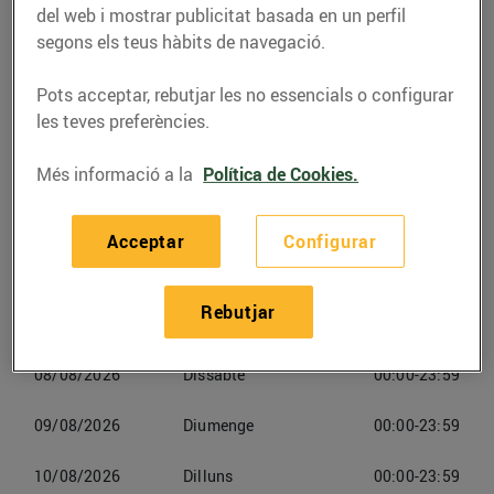
Garriga, la
del web i mostrar publicitat basada en un perfil
segons els teus hàbits de navegació.
Telèfon
Trucar-hi
Pots acceptar, rebutjar les no essencials o configurar
931031961
les teves preferències.
Més informació a la
Política de Cookies.
Acceptar
Configurar
Horaris Esclatoil Garriga, La
Rebutjar
07/08/2026
Divendres
00:00-23:59
08/08/2026
Dissabte
00:00-23:59
09/08/2026
Diumenge
00:00-23:59
10/08/2026
Dilluns
00:00-23:59