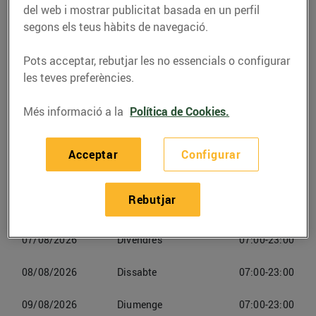
Mollet del Vallès
del web i mostrar publicitat basada en un perfil
segons els teus hàbits de navegació.
Telèfon
Trucar-hi
Pots acceptar, rebutjar les no essencials o configurar
936897799
les teves preferències.
Més informació a la
Política de Cookies.
Acceptar
Configurar
Horaris Esclatoil Mollet Del Vallès
Rebutjar
06/08/2026
Dijous
07:00-23:00
07/08/2026
Divendres
07:00-23:00
08/08/2026
Dissabte
07:00-23:00
09/08/2026
Diumenge
07:00-23:00