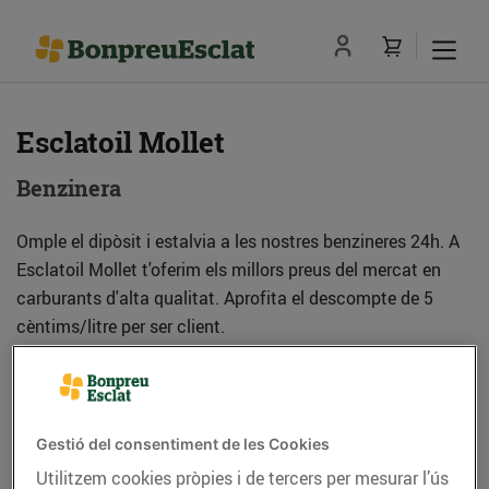
Esclatoil Mollet
Benzinera
Omple el dipòsit i estalvia a les nostres benzineres 24h. A
Esclatoil Mollet t'oferim els millors preus del mercat en
carburants d'alta qualitat. Aprofita el descompte de 5
cèntims/litre per ser client.
Adreça
Com anar-hi
Gestió del consentiment de les Cookies
C. Nicaragua, s/n (Pol. Ind. Can Borrell) (08100)
Utilitzem cookies pròpies i de tercers per mesurar l’ús