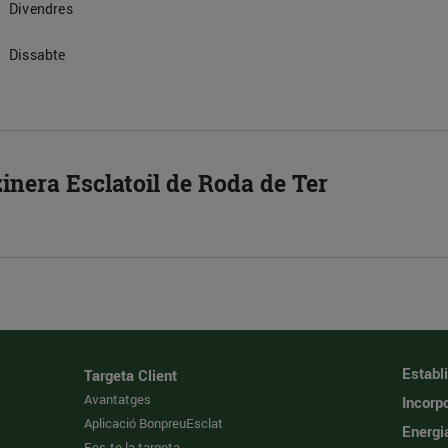
Divendres
Dissabte
zinera Esclatoil de Roda de Ter
Establ
Targeta Client
Avantatges
Incorpo
Aplicació BonpreuEsclat
Energi
Fes-te la targeta