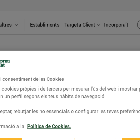
ltres
Establiments
Targeta Client
Incorpora't
l consentiment de les Cookies
 Ter
Adreça
 cookies pròpies i de tercers per mesurar l’ús del web i mostrar 
n un perfil segons els teus hàbits de navegació.
Av. Miquel 
Roda de Te
ptar, rebutjar les no essencials o configurar les teves preferènc
es nostres benzineres 24h. A Esclatoil
rs preus del mercat en carburants d'alta
Telèfon
rmació a la
Política de Cookies.
 de 5 cèntims/litre per ser client.
93850033