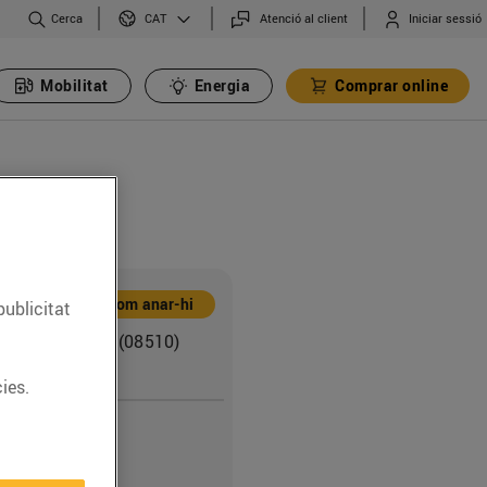
Cerca
Atenció al client
Iniciar sessió
CAT
Mobilitat
Energia
Comprar online
Com anar-hi
publicitat
Martí i Pol, s/n (08510)
r
ies.
7