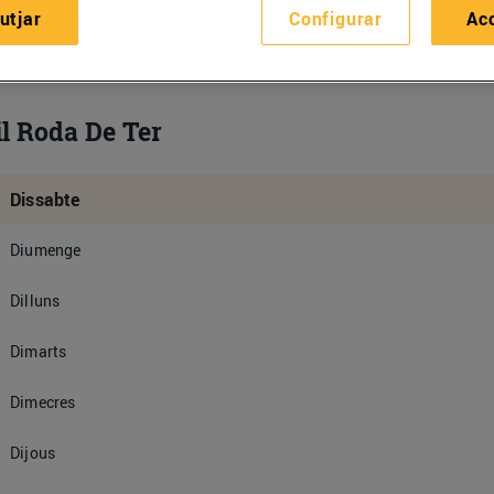
utjar
Configurar
Ac
il Roda De Ter
Dissabte
Diumenge
Dilluns
Dimarts
Dimecres
Dijous