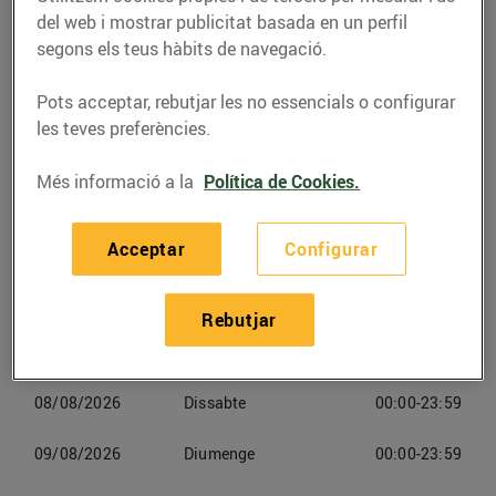
del web i mostrar publicitat basada en un perfil
Telèfon
segons els teus hàbits de navegació.
Trucar-hi
937617528
Pots acceptar, rebutjar les no essencials o configurar
les teves preferències.
Més informació a la
Política de Cookies.
Horaris Esclatoil Rubí
Acceptar
Configurar
06/08/2026
Dijous
00:00-23:59
Rebutjar
07/08/2026
Divendres
00:00-23:59
08/08/2026
Dissabte
00:00-23:59
09/08/2026
Diumenge
00:00-23:59