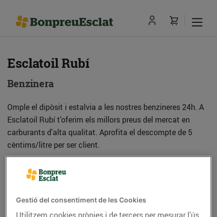
Esclatoil Rubí
Benzinera
Omple el dipòsit i estalvia a les nostres benzineres 24h. A
Esclatoil Rubí t'oferim els millors preus del mercat en
carburants d'alta qualitat. Aprofita el descompte de 5
cèntims/litre per ser client.
Adreça
Com anar-hi
Gestió del consentiment de les Cookies
Ctra. De Molins de Rei, 69 (08191) Rubí
Utilitzem cookies pròpies i de tercers per mesurar l’ús