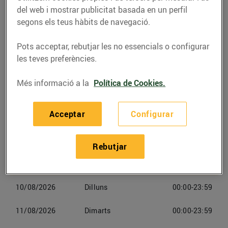
Ribes
del web i mostrar publicitat basada en un perfil
segons els teus hàbits de navegació.
Telèfon
Trucar-hi
Pots acceptar, rebutjar les no essencials o configurar
938559397
les teves preferències.
Més informació a la
Política de Cookies.
Acceptar
Configurar
Horaris Esclatoil Sant Pere De
Ribes
Rebutjar
09/08/2026
Diumenge
00:00-23:59
10/08/2026
Dilluns
00:00-23:59
11/08/2026
Dimarts
00:00-23:59