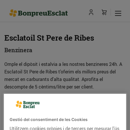
Esclatoil St Pere de Ribes
Benzinera
Omple el dipòsit i estalvia a les nostres benzineres 24h. A
Esclatoil St Pere de Ribes t'oferim els millors preus del
mercat en carburants d'alta qualitat. Aprofita el
descompte de 5 cèntims/litre per ser client.
Adreça
Com anar-hi
Gestió del consentiment de les Cookies
Rbla. del Garraf, 2-12 (08810) Sant Pere de
Utilitzem cookies pròpies i de tercers per mesurar l’ús