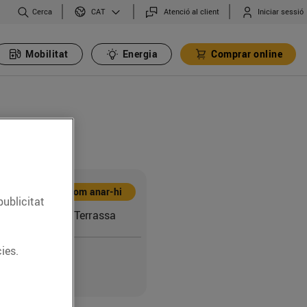
Cerca
Atenció al client
Iniciar sessió
CAT
Mobilitat
Energia
Comprar online
Com anar-hi
publicitat
ll, 1-7 (08225) Terrassa
ies.