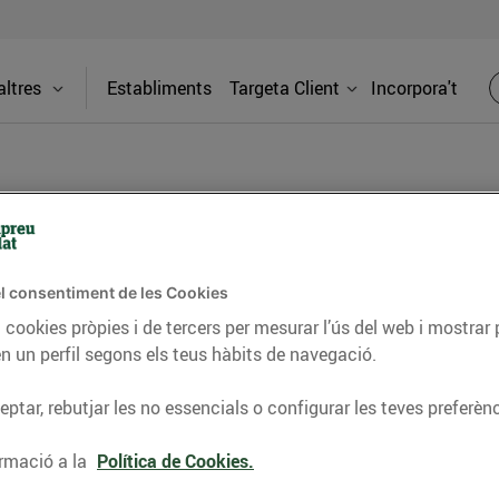
ltres
Establiments
Targeta Client
Incorpora't
a (Matadepera)
l consentiment de les Cookies
Adreça
 cookies pròpies i de tercers per mesurar l’ús del web i mostrar 
C. Josep Co
n un perfil segons els teus hàbits de navegació.
es nostres benzineres 24h. A Esclatoil
ptar, rebutjar les no essencials o configurar les teves preferènc
Telèfon
 els millors preus del mercat en
rofita el descompte de 5 cèntims/litre
rmació a la
Política de Cookies.