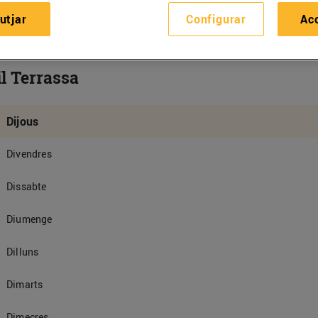
utjar
Configurar
Ac
il Terrassa
Dijous
Divendres
Dissabte
Diumenge
Dilluns
Dimarts
Dimecres