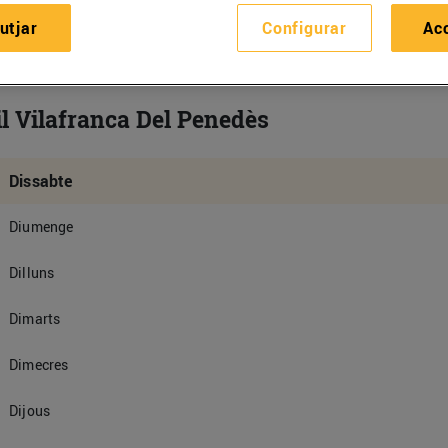
utjar
Configurar
Ac
il Vilafranca Del Penedès
Dissabte
Diumenge
Dilluns
Dimarts
Dimecres
Dijous