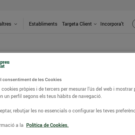
ltres
Establiments
Targeta Client
Incorpora't
nca P (Av Tarrag)
l consentiment de les Cookies
Adreça
 cookies pròpies i de tercers per mesurar l’ús del web i mostrar 
Av. Tarrag
n un perfil segons els teus hàbits de navegació.
Vilafranca
es nostres benzineres 24h. A Esclatoil
ptar, rebutjar les no essencials o configurar les teves preferènc
im els millors preus del mercat en
Telèfon
rofita el descompte de 5 cèntims/litre
rmació a la
Política de Cookies.
93709940