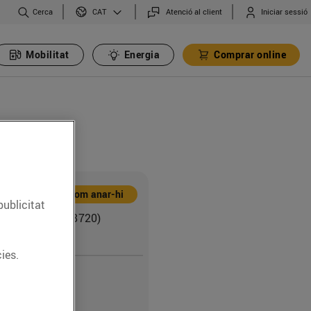
Cerca
Atenció al client
Iniciar sessió
CAT
Mobilitat
Energia
Comprar online
Com anar-hi
publicitat
ona, 132-142 (08720)
 del Penedès
ies.
0