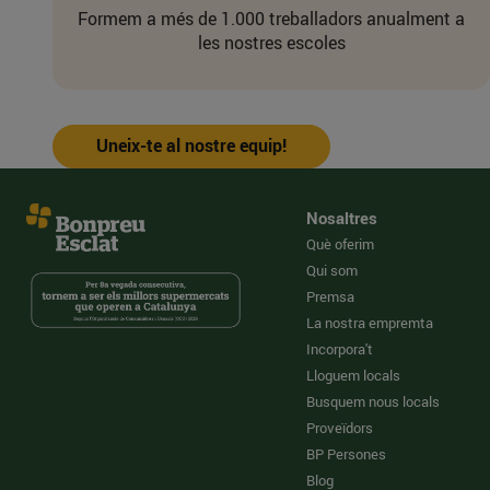
Formem a més de 1.000 treballadors anualment a
les nostres escoles
Uneix-te al nostre equip!
Nosaltres
Què oferim
Qui som
Premsa
La nostra empremta
Incorpora't
Lloguem locals
Busquem nous locals
Proveïdors
BP Persones
Blog