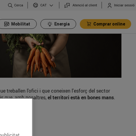
Cerca
Atenció al client
Iniciar sessió
CAT
Mobilitat
Energia
Comprar online
 treballen l'ofici i que coneixen l'esforç del sector
és que, amb nosaltres,
el territori està en bones mans
.
publicitat