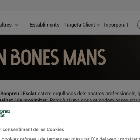
ltres
Establiments
Targeta Client
Incorpora't
A
Bonpreu i Esclat
estem orgullosos dels nostres professionals, que
alitat i de proximitat.
Perquè si una cosa et podem assegurar 
l consentiment de les Cookies
 cookies pròpies i de tercers per mesurar l’ús del web i mostrar 