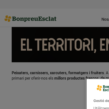
Nosa
Peixaters, carnissers, xarcuters, formatgers i fruiters
. 
primari per oferir-nos els
millors productes frescos, de qu
Gestió de
Utilitzem