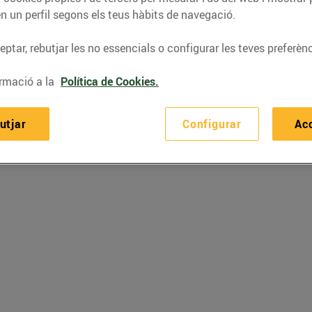
n un perfil segons els teus hàbits de navegació.
ptar, rebutjar les no essencials o configurar les teves preferènc
rmació a la
Política de Cookies.
utjar
Configurar
Ac