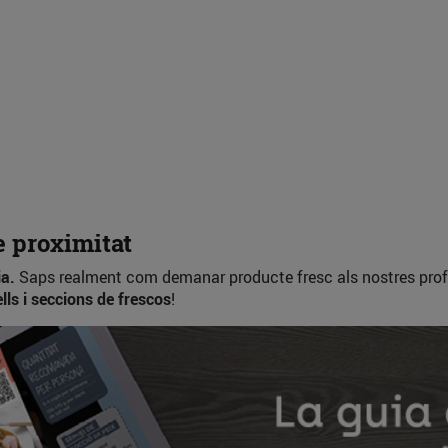
de proximitat
ia.
Saps realment com demanar producte fresc als nostres profe
ells i seccions de frescos
!