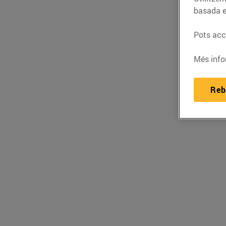
basada e
Pots acce
Més info
Reb