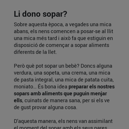
Li dono sopar?
Sobre aquesta època, a vegades una mica
abans, els nens comencen a posar-se al llit
una mica més tard i això fa que estiguin en
disposició de començar a sopar aliments
diferents de la llet.
Però què pot sopar un bebè? Doncs alguna
verdura, una sopeta, una crema, una mica
de pasta integral, una mica de patata cuita,
moniato… És bona idea
preparar els nostres
sopars amb aliments que puguin menjar
ells
, cuinats de manera sana, per si els ve
de gust provar alguna cosa.
D'aquesta manera, els nens van assimilant
el moment del sopar amb els seus pares