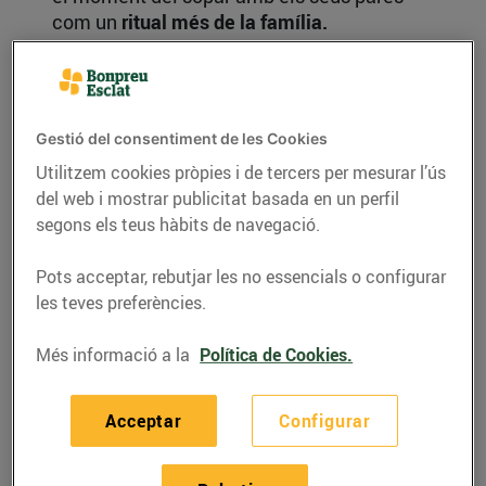
com un
ritual més de la família.
En el cas dels bebès,
cal ser previnguts
amb les proteïnes, sobretot en horari
nocturn
, perquè els seus ronyons encara no
Gestió del consentiment de les Cookies
són massa madurs per a processar-les.
Utilitzem cookies pròpies i de tercers per mesurar l’ús
Però si al llarg del dia no les han pres, no
del web i mostrar publicitat basada en un perfil
passa res perquè sopin algun aliment que
segons els teus hàbits de navegació.
les contingui.
Pots acceptar, rebutjar les no essencials o configurar
I si el teu bebè al principi no sopa molt, no
les teves preferències.
et preocupis.
Els sopars no són
imprescindibles mentre la seva font
Més informació a la
Política de Cookies.
d'alimentació principal continuï sent la llet
materna o la fórmula.
Acceptar
Configurar
El bebè s'enfada!