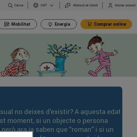
Cerca
Atenció al client
Iniciar sessió
CAT
Mobilitat
Energia
Comprar online
ual no deixes d'existir? A aquesta edat
st moment, si un objecte o persona
 però ara ja saben que “roman” i si un