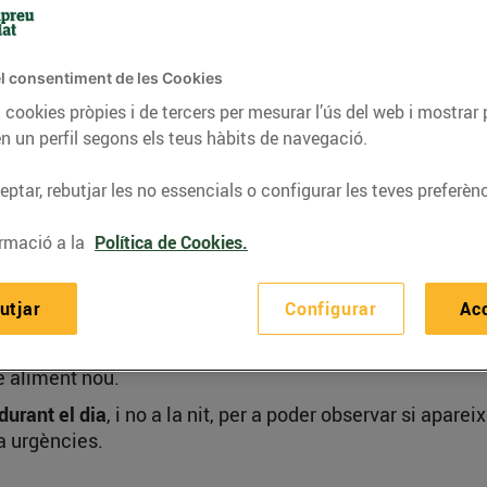
 seu pare s'amaga, espera que torni a aparèixer 
mare surt de l'habitació, entén que tornarà!
l consentiment de les Cookies
 cookies pròpies i de tercers per mesurar l’ús del web i mostrar 
n un perfil segons els teus hàbits de navegació.
ptar, rebutjar les no essencials o configurar les teves preferènc
ens són les
al·lèrgies alimentàries
, concretament a la lle
 de l'alimentació complementària.
rmació a la
Política de Cookies.
 prendre
precaucions per a detectar-les:
a que com més tard se li donin, més gran sembla ser la pro
utjar
Configurar
Ac
hora.
e aliment nou.
durant el dia
, i no a la nit, per a poder observar si apar
a urgències.