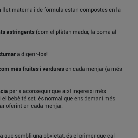
la llet materna i de fórmula estan compostes en la
ts astringents
(com el plàtan madur, la poma al
ostumar
a digerir-los!
 com més fruites i verdures
en cada menjar (a més
ncia
per a aconseguir que així ingereixi més
i el bebè té set, és normal que ens demani més
uar oferint en cada menjar.
 que sembli una obvietat, és el primer que cal