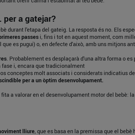
ortant oferir calma i estabilitat al teu bebè.
 per a gatejar?
ebè durant l'etapa del gateig. La resposta és no. Els e
s primeres passes
i, fins i tot en aquest moment, com mil
 que es pugui) o, en defecte d'això, amb uns mitjons anti
res
. Probablement es desplaçarà d'una altra forma o es
fase i, encara que tradicionalment
dos conceptes molt associats i considerats indicatius de 
escindible per a un òptim desenvolupament.
 fita a valorar en el desenvolupament motor del bebè: l
oviment lliure
, que es basa en la premissa que el bebè h