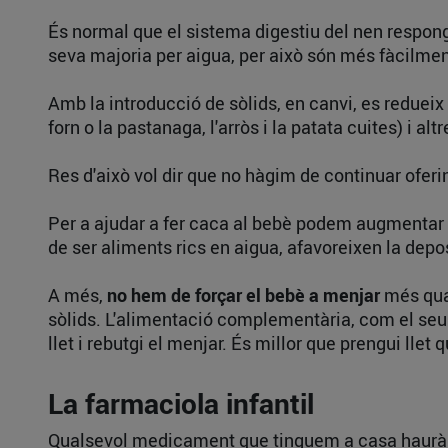
És normal que el sistema digestiu del nen respo
seva majoria per aigua, per això són més fàcilmen
Amb la introducció de sòlids, en canvi, es redueix
forn o la pastanaga, l'arròs i la patata cuites) i a
Res d'això vol dir que no hàgim de continuar oferin
Per a ajudar a fer caca al bebè podem augmentar l
de ser aliments rics en aigua, afavoreixen la depos
A més,
no hem de forçar el bebè a menjar
més qua
sòlids. L'alimentació complementària, com el seu 
llet i rebutgi el menjar. És millor que prengui lle
La farmaciola infantil
Qualsevol medicament que tinguem a casa haurà