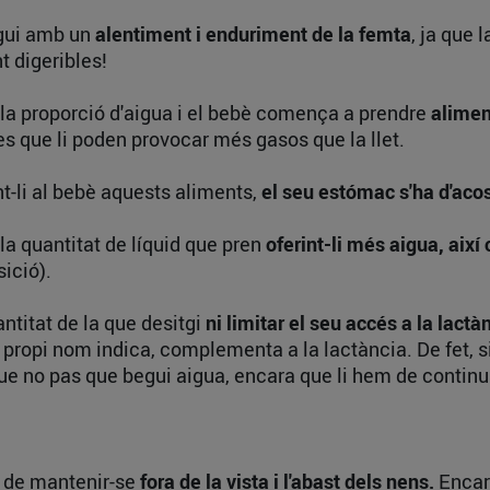
ngui amb un
alentiment i enduriment de la femta
, ja que 
t digeribles!
 la proporció d'aigua i el bebè comença a prendre
alimen
ltres que li poden provocar més gasos que la llet.
t-li al bebè aquests aliments,
el seu estómac s'ha d'ac
a quantitat de líquid que pren
oferint-li més aigua, així
ició).
ntitat de la que desitgi
ni limitar el seu accés a la lactà
propi nom indica, complementa a la lactància. De fet, s
t que no pas que begui aigua, encara que li hem de contin
 de mantenir-se
fora de la vista i l'abast dels nens.
Encara