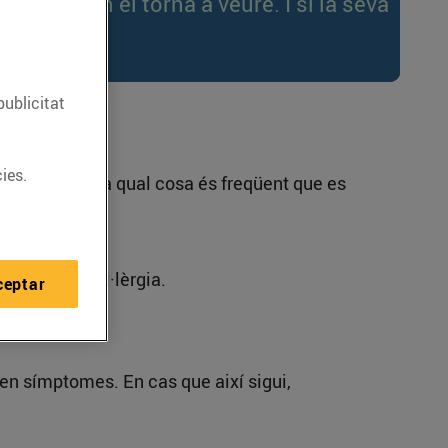
i riu quan el torna a veure. I si la seva
publicitat
ies.
t i a l'ou, per la qual cosa és freqüent que es
babilitat d'al·lèrgia.
ceptar
eixen símptomes. En cas que així sigui,