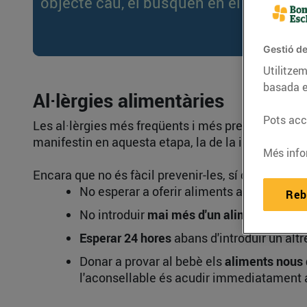
objecte cau, el busquen en el sòl. Si el
Gestió de
Utilitzem
basada e
Al·lèrgies alimentàries
Pots acce
Les al·lèrgies més freqüents i més precoces en n
manifestin en aquesta etapa, la de la introducció
Més info
Encara que no és fàcil prevenir-les, sí que podem
No esperar a oferir aliments al·lèrgens, j
Reb
No introduir
mai més d'un aliment nou al
Esperar 24 hores
abans d'introduir un altr
Donar a provar al bebè els
aliments nous 
l'aconsellable és acudir immediatament 