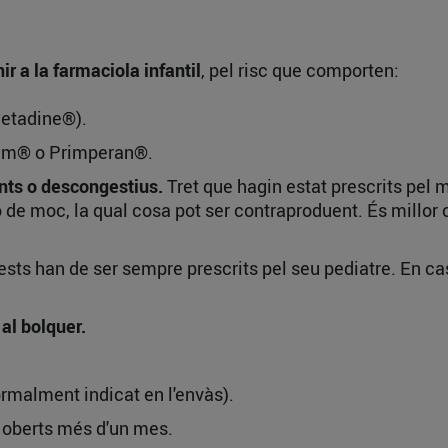
r a la farmaciola infantil
, pel risc que comporten:
Betadine®).
ium® o Primperan®.
ants o descongestius.
Tret que hagin estat prescrits pel 
 de moc, la qual cosa pot ser contraproduent. És millor
ests han de ser sempre prescrits pel seu pediatre. En cas 
al bolquer.
rmalment indicat en l'envàs).
 oberts més d'un mes.