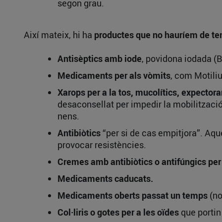
segon grau.
Així mateix, hi ha
productes que no hauríem de teni
Antisèptics amb iode
, povidona iodada (
Medicaments per als vòmits
, com Motil
Xarops per a la tos, mucolítics, expector
desaconsellat per impedir la mobilització
nens.
Antibiòtics
“per si de cas empitjora”. Aqu
provocar resistències.
Cremes amb antibiòtics o antifúngics per 
Medicaments caducats.
Medicaments oberts passat un temps
(no
Col·liris o gotes per a les oïdes
que portin