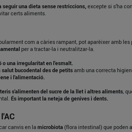
a seguir una dieta sense restriccions,
excepte si s'ha conf
vitar certs aliments.
pularment com a càries rampant, pot aparèixer amb les 
onamental
per a tractar-la i neutralitzar-la.
 o una irregularitat en l'esmalt.
a salut bucodental des de petits
amb una correcta higiene 
iene i l'alimentació.
eris s'alimenten del sucre de la llet i altres aliments
, qu
ntal.
És important la neteja de genives i dents.
l'AC
car canvis en la
microbiota
(flora intestinal) que poden a