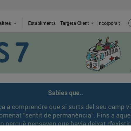
ltres
Establiments
Targeta Client
Incorpora't
Sabies que..
ça a comprendre que si surts del seu camp vis
nomenat “sentit de permanència”. Fins a aque
en perquè pensaven que havia deixat d'existir,