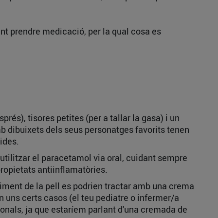
oent prendre medicació, per la qual cosa es
és), tisores petites (per a tallar la gasa) i un
b dibuixets dels seus personatges favorits tenen
rides.
utilitzar el paracetamol via oral, cuidant sempre
propietats antiinflamatòries.
iment de la pell es podrien tractar amb una crema
 uns certs casos (el teu pediatre o infermer/a
sionals, ja que estaríem parlant d'una cremada de