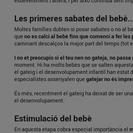
esdeveniment l'altera, i per això continua sent imp
Les primeres sabates del bebè...
Moltes famílies dubten si posar sabates o no al b
que
no es calci al bebè fins que comenci a fer le
caminant descalços la major part del temps (tot el
I no et preocupis si el teu nen no gateja, no passa 
moment. Hi ha molts bebès que se salten aquesta 
el gateig i el desenvolupament infantil han estat 
especialistes assenyalen que
gatejar no és impr
És més, recentment el gateig ha deixat de ser una
el desenvolupament.
Estimulació del bebè
En aquesta etapa cobra especial importància el
m