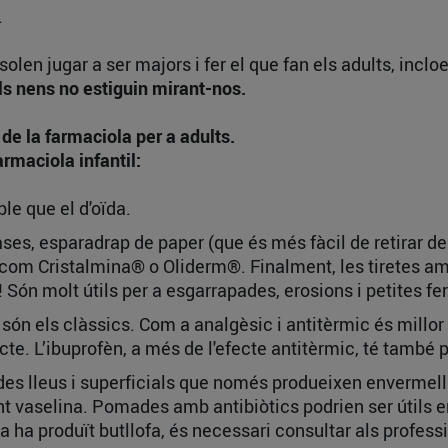
.
olen jugar a ser majors i fer el que fan els adults, incl
s nens no estiguin mirant-nos.
 de la farmaciola per a adults.
armaciola infantil:
ble que el d'oïda.
ses, esparadrap de paper (que és més fàcil de retirar despr
 com Cristalmina® o Oliderm®. Finalment, les tiretes am
! Són molt útils per a esgarrapades, erosions i petites fe
són els clàssics. Com a analgèsic i antitèrmic és millor 
cte. L’ibuprofèn, a més de l'efecte antitèrmic, té també 
es lleus i superficials que només produeixen envermell
 vaselina. Pomades amb antibiòtics podrien ser útils en
da ha produït butllofa, és necessari consultar als profes