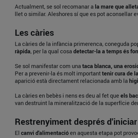
Actualment, se sol recomanar a
la mare que allet
llet o similar. Aleshores sí que es pot aconsellar e
Les càries
La càries de la infància primerenca, coneguda po
ràpida
, per la qual cosa
detectar-la a temps és f
Se sol manifestar com una
taca blanca, una erosió
Per a prevenir-la és molt important
tenir cura de l
aparició està directament relacionada amb la
hig
La càries en bebès i nens es deu al fet que
els bact
van destruint la mineralització de la superfície de
Restrenyiment després d'iniciar 
El
canvi d'alimentació
en aquesta etapa pot provo