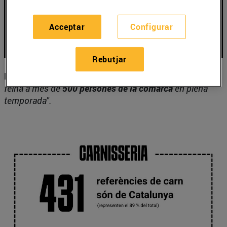
Acceptar
Configurar
Rebutjar
Productora de cítrics.
Vinallop, Baix Ebre.
"Donem
feina a més de
500 persones de la comarca
en plena
temporada".