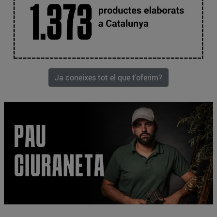
Ja coneixes tot el que t'oferim?