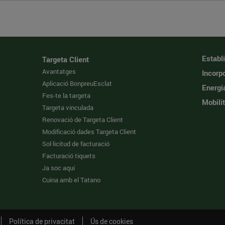
Establ
Targeta Client
Avantatges
Incorpo
Aplicació BonpreuEsclat
Energi
Fes-te la targeta
Mobilit
Targeta vinculada
Renovació de Targeta Client
Modificació dades Targeta Client
Sol·licitud de facturació
Facturació tiquets
Ja soc aquí
Cuina amb el Tatano
Política de privacitat
Ús de cookies