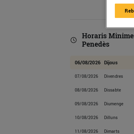
Reb
Horaris Minimer
Penedès
06/08/2026
Dijous
07/08/2026
Divendres
08/08/2026
Dissabte
09/08/2026
Diumenge
10/08/2026
Dilluns
11/08/2026
Dimarts