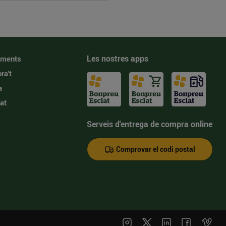
Les nostres apps
iments
ra't
a
at
Serveis d'entrega de compra online
Comprovar el codi postal