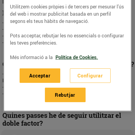
protecció per a tothom.
Utilitzem cookies pròpies i de tercers per mesurar l’ús
Per què fem aquest canvi?
del web i mostrar publicitat basada en un perfil
segons els teus hàbits de navegació.
- Evitem accessos no autoritzats.
- Protegim dades personals i corporatives.
Pots acceptar, rebutjar les no essencials o configurar
- Complim les normes de seguretat.
- Garantim un entorn digital més segur per a tothom.
les teves preferències.
Més informació a la
Política de Cookies.
Què necessito per utilitzar el doble factor?
- Accés al correu electrònic amb el qual estàs registrat a
Acceptar
Configurar
BonpreuEsclat.
- Verificar que les dades del teu compte estan actualitzades.
- Tenir el mòbil o l’ordinador a mà per consultar el correu.
Rebutjar
Quines passes he de seguir utilitzar el
doble factor?