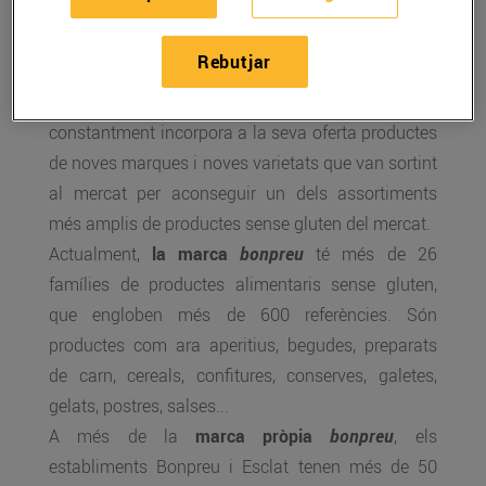
Bonpreu i Esclat
han incrementat les vendes de
productes específics sense gluten respecte de l’any
Rebutjar
anterior. És una categoria d’aliments que cada
vegada té més demanda. Per això,
Bon Preu
constantment incorpora a la seva oferta productes
de noves marques i noves varietats que van sortint
al mercat per aconseguir un dels assortiments
més amplis de productes sense gluten del mercat.
Actualment,
la marca
bonpreu
té més de 26
famílies de productes alimentaris sense gluten,
que engloben més de 600 referències. Són
productes com ara aperitius, begudes, preparats
de carn, cereals, confitures, conserves, galetes,
gelats, postres, salses...
A més de la
marca pròpia
bonpreu
, els
establiments Bonpreu i Esclat tenen més de 50