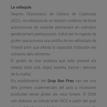
La celiaquia
Segons l’Associació de Celíacs de Catalunya
(ACC), «la celiaquia és un trastorn sistèmic de base
autoimmune de caràcter permanent en individus
genèticament predisposats, induït per la ingesta de
gluten que provoca una atròfia de les vellositats de
l’intestí prim que afecta la capacitat d’absorbir els
nutrients dels aliments».
El gluten és una proteïna que està present als
cereals (blat, ordi, sègol, espelta, kamut i derivats
de la malta).
Els establiments del
Grup Bon Preu
van ser uns
dels primers supermercats del país a incorporar
productes sense gluten als seus lineals. El 2006
van elaborar un estudi amb l’ACC a partir del qual