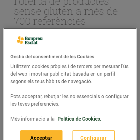
l'oferta de productes
sense gluten a més de
700 referències
21/de setembre/2015
Bon Preu
facilita a les persones al·lèrgiques o amb
Gestió del consentiment de les Cookies
intolerància al gluten mantenir una dieta
Utilitzem cookies pròpies i de tercers per mesurar l’ús
equilibrada i variada gràcies a les més de 600
del web i mostrar publicitat basada en un perfil
referències d’aliments de la
marca
bonpreu
sense
segons els teus hàbits de navegació.
gluten i d’altres proveïdors. A més a més, tots els
productes de
marca pròpia
bonpreu
incorporen la
Pots acceptar, rebutjar les no essencials o configurar
senyalització de producte, apte o no, per a celíacs
les teves preferències.
en els embolcalls.
Més informació a la
Política de Cookies.
Demanda creixent, oferta creixent
Des del començament d’any, els establiments
Acceptar
Configurar