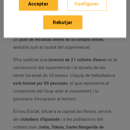
a l’antiga fàbrica tèxtil Vives Vidal, ubicada a
Acceptar
Configurar
l’avinguda del Mestre Muntaner cantonada c. de
Lleida. El nou establiment té una superfície de
Rebutjar
vendes de 3.991 m² i 417 places d’aparcament.
Disposa de
benzinera EsclatOil
amb un
mini mercat
i
un
punt de recollida online de la compra online
,
ambdós just al costat del supermercat.
S’ha realitzat una
inversió de 21 milions d’euros
en la
construcció del supermercat i la durada de les
obres ha estat de 10 mesos. L’equip de treballadors
està format per 88 persones
, el que representa el
compromís del Grup amb el creixement i la
generació d’ocupació al territori.
El nou Esclat, situat a la capital de l’Anoia, servirà
als
ciutadans d’Igualada
i a les poblacions del
voltant com
Jorba, Òdena, Santa Margarida de