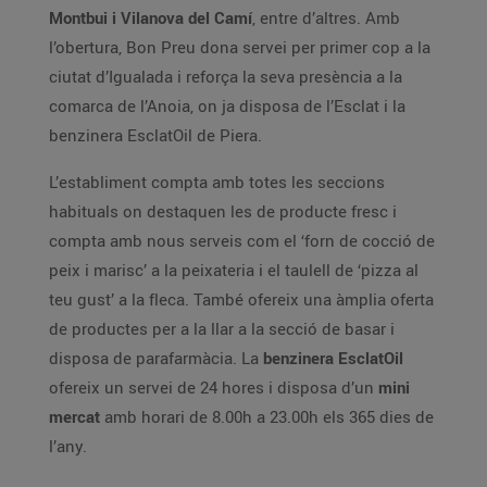
Montbui i Vilanova del Camí
, entre d’altres. Amb
l’obertura, Bon Preu dona servei per primer cop a la
ciutat d’Igualada i reforça la seva presència a la
comarca de l’Anoia, on ja disposa de l’Esclat i la
benzinera EsclatOil de Piera.
L’establiment compta amb totes les seccions
habituals on destaquen les de producte fresc i
compta amb nous serveis com el ‘forn de cocció de
peix i marisc’ a la peixateria i el taulell de ‘pizza al
teu gust’ a la fleca. També ofereix una àmplia oferta
de productes per a la llar a la secció de basar i
disposa de parafarmàcia. La
benzinera EsclatOil
ofereix un servei de 24 hores i disposa d’un
mini
mercat
amb horari de 8.00h a 23.00h els 365 dies de
l’any.