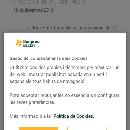
Esclat a Igualada
19/de desembre/2019
Bon Preu ha realitzat una inversió de 21
milions d’euros en la construcció del nou
supermercat a l’antiga fàbrica tèxtil Vives
Vidal i ha creat 88 nous llocs de treball
El nou Esclat servirà als ciutadans
Gestió del consentiment de les Cookies
d’Igualada i a les poblacions del voltant
com Jorba, Òdena, Santa Margarida de
Utilitzem cookies pròpies i de tercers per mesurar l’ús
Montbui i Vilanova del Camí, entre d’altres
del web i mostrar publicitat basada en un perfil
segons els teus hàbits de navegació.
També s’ha obert una benzinera EsclatOil
amb un mini mercat i un punt de recollida
online
Pots acceptar, rebutjar les no essencials o configurar
les teves preferències.
Més informació a la
Política de Cookies.
Bon Preu
ha obert el primer Esclat a Igualada situat