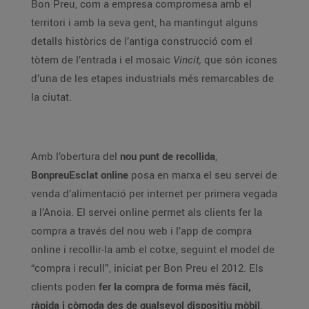
Bon Preu, com a empresa compromesa amb el
territori i amb la seva gent, ha mantingut alguns
detalls històrics de l’antiga construcció com el
tòtem de l’entrada i el mosaic
Vincit,
que són icones
d’una de les etapes industrials més remarcables de
la ciutat.
Amb l’obertura del
nou punt de recollida
,
BonpreuEsclat online
posa en marxa el seu servei de
venda d’alimentació per internet per primera vegada
a l’Anoia. El servei online permet als clients fer la
compra a través del nou web i l’app de compra
online i recollir-la amb el cotxe, seguint el model de
“compra i recull”, iniciat per Bon Preu el 2012. Els
clients poden
fer la compra de forma més fàcil,
ràpida i còmoda
des de qualsevol dispositiu mòbil
,