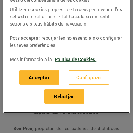
noves instal·lacions
Gestió del consentiment de les Cookies
durant el segon
Utilitzem cookies pròpies i de tercers per mesurar l’ús
del web i mostrar publicitat basada en un perfil
semestre de 2018
segons els teus hàbits de navegació.
30/de juliol/2018
Pots acceptar, rebutjar les no essencials o configurar
les teves preferències.
Durant el segon semestre de l’any, el
Grup Bon Preu té prevista l’obertura de
7
Més informació a la
Política de Cookies.
nous establiments Bonpreu i Esclat, 9
benzineres EsclatOil i 4 punts de
recollida de compra online.
Acceptar
Configurar
Amb aquestes obertures es generaran
450 llocs de treball
, consolidant-se com
una de les primeres empreses
Rebutjar
generadores d’ocupació estable a
Catalunya, i suposarà una
inversió
superior als 78 milions d’euros
.
Bon Preu
, propietari de les cadenes de distribució