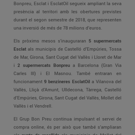
Bonpreu, Esclat i EsclatOil segueix ampliant la seva
presència al territori amb les obertures previstes
durant el segon semestre de 2018, que representen
una inversió de més de 78 milions d’euros.
Els pròxims mesos s’inauguraran
5 supermercats
Esclat
als municipis de Castelló d’Empúries, Tossa
de Mar, Girona, Sant Cugat del Vallès i Lloret de Mar
i
2 supermercats Bonpreu
a Barcelona (Gran Via
Carles III) i El Masnou. També entraran en
funcionament
9 benzineres EsclatOil
a Vilanova del
Vallès, Lliçà d’Amunt, Ulldecona, Tàrrega, Castelló
d’Empúries, Girona, Sant Cugat del Vallès, Mollet del
Vallès i el Vendrell.
El Grup Bon Preu continua impulsant el servei de
compra online, és per això que també s’ampliaran