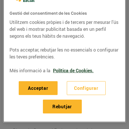
Premis Vinari, sis anys
d’aliança estratègica
Gestió del consentiment de les Cookies
per la promoció dels
Utilitzem cookies pròpies i de tercers per mesurar l’ús
vins catalans
del web i mostrar publicitat basada en un perfil
segons els teus hàbits de navegació.
29/d’octubre/2021
Pots acceptar, rebutjar les no essencials o configurar
Bonpreu i Esclat i els Premis Vinari han sumat
les teves preferències.
sinergies en els últims sis anys amb l’objectiu
Més informació a la
Política de Cookies.
comú de promocionar els vins catalans. I aquest
divendres 29 d’octubre, han renovat un cop més
aquesta col·laboració per tal de continuar donant
Acceptar
Configurar
veu de manera conjunta a accions que tenen els
vins catalans, especialment aquells que han estat
Rebutjar
guardonats als Premis Vinari, com a principals
protagonistes.