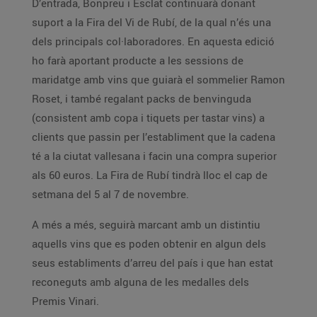
D’entrada, Bonpreu i Esclat continuarà donant
suport a la Fira del Vi de Rubí, de la qual n’és una
dels principals col·laboradores. En aquesta edició
ho farà aportant producte a les sessions de
maridatge amb vins que guiarà el sommelier Ramon
Roset, i també regalant packs de benvinguda
(consistent amb copa i tiquets per tastar vins) a
clients que passin per l’establiment que la cadena
té a la ciutat vallesana i facin una compra superior
als 60 euros. La Fira de Rubí tindrà lloc el cap de
setmana del 5 al 7 de novembre.
A més a més, seguirà marcant amb un distintiu
aquells vins que es poden obtenir en algun dels
seus establiments d’arreu del país i que han estat
reconeguts amb alguna de les medalles dels
Premis Vinari.