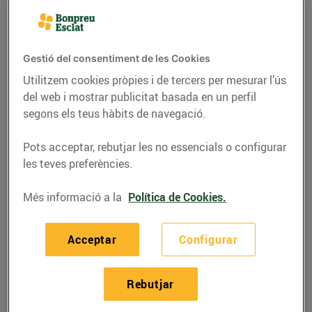
col·laborem en les
“Jornades e-nforma”
que es realitzaran a
Gestió del consentiment de les Cookies
Sabadell
Utilitzem cookies pròpies i de tercers per mesurar l’ús
08/de maig/2017
del web i mostrar publicitat basada en un perfil
segons els teus hàbits de navegació.
Aquest matí s’ha signat el
conveni de
Pots acceptar, rebutjar les no essencials o configurar
col·laboració
entre Grup Bon Preu i la
Fundació Antiga Caixa Sabadell 1859.
les teves preferències.
Bonpreu i Esclat
col·labora en l’edició de
Més informació a la
Política de Cookies.
l’e-nforma, jornades sobre salut,
tecnologia i esport.
Les jornades es realitzaran entre els dies
Acceptar
Configurar
24 i 26 de maig als equipaments que la
Fundació Antiga Caixa Sabadell 1859 té
a Sabadell.
Rebutjar