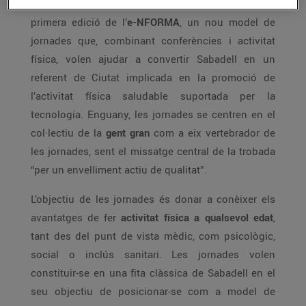
Els dies
24, 25 i 26 de maig
tindrà lloc a
Sabadell
la
primera edició de l’
e-NFORMA
, un nou model de
jornades que, combinant conferències i activitat
física, volen ajudar a convertir Sabadell en un
referent de Ciutat implicada en la promoció de
l’activitat física saludable suportada per la
tecnologia. Enguany, les jornades se centren en el
col·lectiu de la
gent gran
com a eix vertebrador de
les jornades, sent el missatge central de la trobada
“per un envelliment actiu de qualitat”.
L’objectiu de les jornades és donar a conèixer els
avantatges de fer
activitat física a qualsevol edat
,
tant des del punt de vista mèdic, com psicològic,
social o inclús sanitari. Les jornades volen
constituir-se en una fita clàssica de Sabadell en el
seu objectiu de posicionar-se com a model de