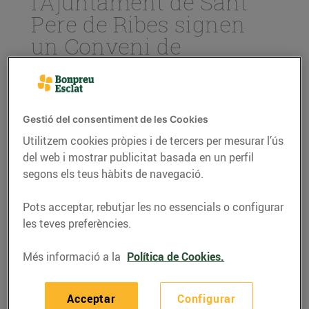
l’Ajuntament de Sant
Pere de Ribes signen
un Conveni de
col·laboració en el marc
del procés de selecció
de personal pel nou
Gestió del consentiment de les Cookies
Esclat
Utilitzem cookies pròpies i de tercers per mesurar l’ús
31/de maig/2021
del web i mostrar publicitat basada en un perfil
segons els teus hàbits de navegació.
Aquest passat divendres 28 de maig, el Grup Bon
Pots acceptar, rebutjar les no essencials o configurar
Preu i l’Ajuntament de Sant Pere de Ribes van
les teves preferències.
signar un Conveni de col·laboració en el procés de
selecció de personal pel nou establiment Esclat,
Més informació a la
Política de Cookies.
que obrirà les seves portes en el municipi al darrer
trimestre d’aquest any 2021.
Acceptar
Configurar