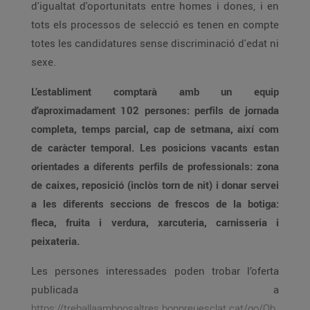
d'igualtat d'oportunitats entre homes i dones, i en
tots els processos de selecció es tenen en compte
totes les candidatures sense discriminació d'edat ni
sexe.
L’establiment comptarà amb un equip
d’aproximadament 102 persones: perfils de jornada
completa, temps parcial, cap de setmana, així com
de caràcter temporal. Les posicions vacants estan
orientades a diferents perfils de professionals: zona
de caixes, reposició (inclòs torn de nit) i donar servei
a les diferents seccions de frescos de la botiga:
fleca, fruita i verdura, xarcuteria, carnisseria i
peixateria.
Les persones interessades poden trobar l’oferta
publicada a
https://treballaambnosaltres.bonpreuesclat.cat/go/Ob