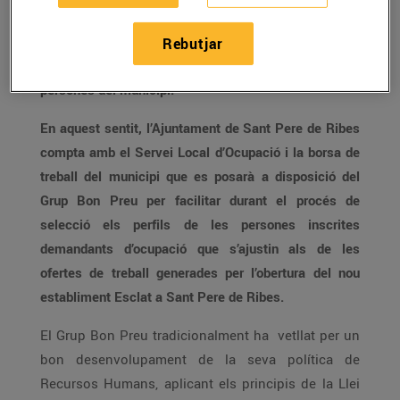
Aquest Conveni es fonamenta en la voluntat de
treballar de forma conjunta tots aquells aspectes que
Rebutjar
fomentin l’ocupabilitat del major nombre possible de
persones del municipi.
En aquest sentit, l’Ajuntament de Sant Pere de Ribes
compta amb el Servei Local d’Ocupació i la borsa de
treball del municipi que es posarà a disposició del
Grup Bon Preu per facilitar durant el procés de
selecció els perfils de les persones inscrites
demandants d’ocupació que s’ajustin als de les
ofertes de treball generades per l’obertura del nou
establiment Esclat a Sant Pere de Ribes.
El Grup Bon Preu tradicionalment ha vetllat per un
bon desenvolupament de la seva política de
Recursos Humans, aplicant els principis de la Llei