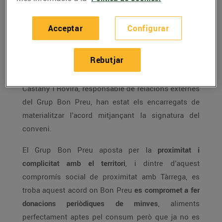
El Grup Bon Preu i l’Ajuntament de Tàrrega, amb el
Magatzem d’Aliments Solidaris, han signat aquest
Acceptar
Configurar
matí un
acord de col·laboració per a la recollida de
minves
. El conveni té com a finalitat contribuir a
Rebutjar
evitar el malbaratament alimentari a Tàrrega. Rosa
M. Perelló i Escoda, alcaldessa de Tàrrega i Josep
Castany i Rovira, responsable de relacions externes
del Grup Bon Preu, han estat els encarregats de
materialitzar l’acord mitjançant la signatura del
conveni.
El Grup Bon Preu aposta per la
proximitat i
complicitat amb el territori
, i dintre d’aquest
compromís social de proximitat amb Tàrrega, es
troba aquest acord on Bon Preu
es compromet a fer
donacions periòdiques de minves
, aliments
perfectament aptes pel consum però que ja no es