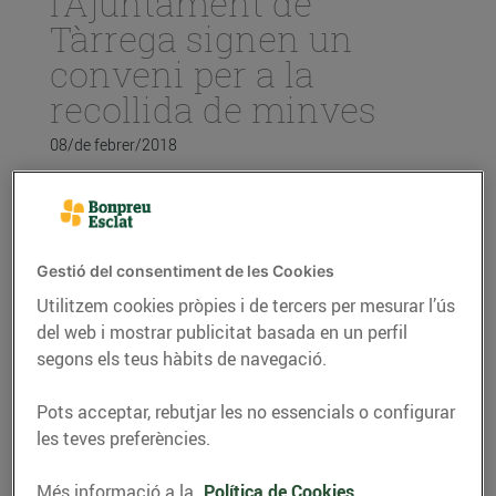
l’Ajuntament de
Tàrrega signen un
conveni per a la
recollida de minves
08/de febrer/2018
Amb la signatura de l’acord, el Grup Bon
Preu i l’Ajuntament de Tàrrega amb el
Magatzem d’Aliments Solidaris uneixen
Gestió del consentiment de les Cookies
forces per evitar el malbaratament
alimentari i aconseguir un millor
Utilitzem cookies pròpies i de tercers per mesurar l’ús
aprofitament dels aliments.
del web i mostrar publicitat basada en un perfil
segons els teus hàbits de navegació.
Bon Preu es compromet a fer donacions
periòdiques d’aquells productes
alimentaris que, per algun motiu, no es
Pots acceptar, rebutjar les no essencials o configurar
poden posar a la venda però que són
les teves preferències.
perfectament aptes pel consum humà.
Més informació a la
Política de Cookies.