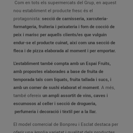
Com en tots els supermercats del Grup, en aquest
nou establiment el producte fresc és el
protagonista:
secció de carnisseria, xarcuteria-
formatgeria, fruiteria i peixateria i forn de cocció de
peix i marisc per aquells clients/es que vulguin
endur-se el producte cuinat, així com una secció de
fleca i de pizza elaborada al moment i per emportar.
L’establiment també compta amb un Espai Fruits,
amb propostes elaborades a base de fruita de
temporada tals com liquats, fruita tallada i sucs, i
amb un corner de sushi elaborat el moment
. A més,
també ofereix
un ampli assortit de vins, caves i
escumosos al celler i secció de drogueria,
perfumeria i decoració i tèxtil per a la llar.
El model comercial de Bonpreu i Esclat destaca per
oferir una àmplia varietat i qualitat dels productes,