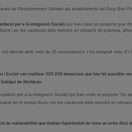
través de l’Arrodoniment Solidari als establiments del Grup Bon Pre
ació per a la integració Social)
qui han creat un projecte que do
lliure i en les vacances dels menors en situació de pobresa, alho
col·laborat amb més de 26 associacions i ha recaptat més d’1,6 
eu i Esclat van realitzar 329.258 donacions que han fet possible 
t Solidari de Worldcoo.
dació per a la integració Social) qui han creat el projecte “Un es
ducació en el temps lliure i en les vacances dels menors en situac
ió de vulnerabilitat que tindran l'oportunitat de viure un estiu d’oci 