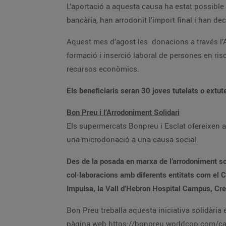
L’aportació a aquesta causa ha estat possible
bancària, han arrodonit l’import final i han de
Aquest mes d’agost les donacions a través l’A
formació i inserció laboral de persones en ris
recursos econòmics.
Els beneficiaris seran 30 joves tutelats o extut
Bon Preu i l’Arrodoniment Solidari
Els supermercats Bonpreu i Esclat ofereixen a t
una microdonació a una causa social.
Des de la posada en marxa de l’arrodoniment sol
col·laboracions amb diferents entitats com el 
Impulsa, la Vall d’Hebron Hospital Campus, Creu
Bon Preu treballa aquesta iniciativa solidàri
pàgina web https://bonpreu.worldcoo.com/ca/ 