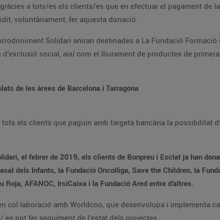
 gràcies a tots/es els clients/es que en efectuar el pagament de 
cidit, voluntàriament, fer aquesta donació.
rrodoniment Solidari aniran destinades a La Fundació Formació i T
c d’exclusió social, així com el lliurament de productes de prime
elats de les àrees de Barcelona i Tarragona
ots els clients que paguin amb targeta bancària la possibilitat d’a
idari, el febrer de 2019, els clients de Bonpreu i Esclat ja han don
Casal dels Infants, la Fundació Oncolliga, Save the Children, la Fu
 Roja, AFANOC, IrsiCaixa i la Fundació Ared entre d’altres.
a en col·laboració amb Worldcoo, que desenvolupa i implementa can
es pot fer seguiment de l’estat dels projectes.