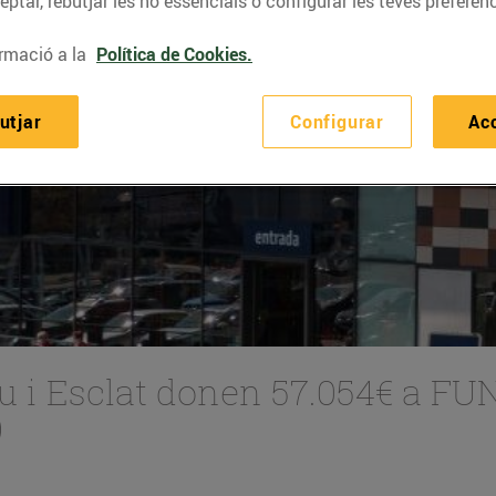
ptar, rebutjar les no essencials o configurar les teves preferènc
rmació a la
Política de Cookies.
utjar
Configurar
Ac
eu i Esclat donen 57.054€ a F
)