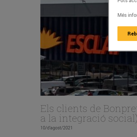
Pots acce
Més info
Reb
Els clients de Bonpr
a la integració social
10/d’agost/2021