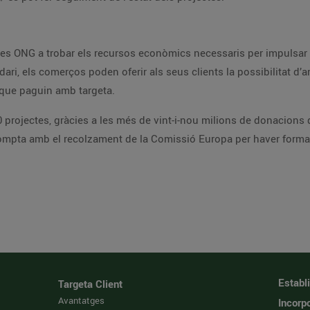
es ONG a trobar els recursos econòmics necessaris per impulsar e
ari, els comerços poden oferir als seus clients la possibilitat d’ar
 que paguin amb targeta.
 projectes, gràcies a les més de vint-i-nou milions de donacions q
ompta amb el recolzament de la Comissió Europa per haver forma
Establ
Targeta Client
Avantatges
Incorpo