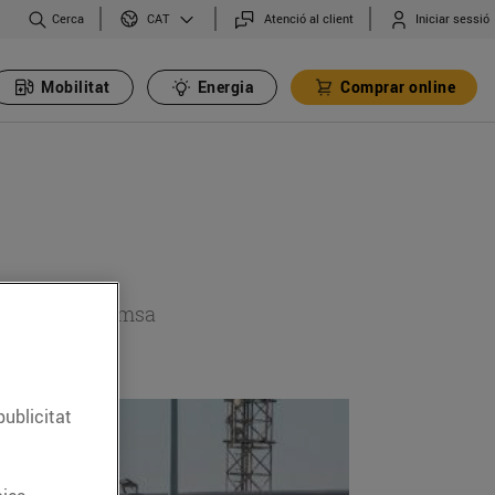
Cerca
Atenció al client
Iniciar sessió
CAT
Mobilitat
Energia
Comprar online
 secció de premsa
publicitat