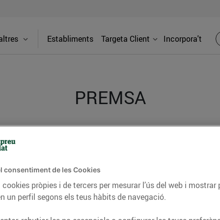
ltres
Establiments
Targeta Client
Incorpora't
PREMSA
itat dels supermercats Bonpreu i Esclat a través de la
l consentiment de les Cookies
 cookies pròpies i de tercers per mesurar l’ús del web i mostrar 
n un perfil segons els teus hàbits de navegació.