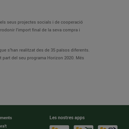
ls seus projectes socials i de cooperació
rodonir l’import final de la seva compra i
ue s’han realitzat des de 35 països diferents.
t part del seu programa Horizon 2020. Més
Les nostres apps
iments
ra't