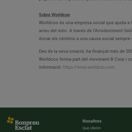
Sobre Worldcoo
Worldcoo és una empresa social que ajuda a l
arreu del món. A través de l’Arrodoniment Solid
donar els cèntims a una causa social sempre
Des de la seva creació, ha finançat més de 550
Worldcoo forma part del moviment B Corp i c
informació:
https://www.worldcoo.com
.
Nosaltres
Què oferim