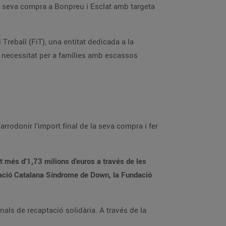
la seva compra a Bonpreu i Esclat amb targeta
reball (FiT), una entitat dedicada a la
ra necessitat per a famílies amb escassos
rrodonir l’import final de la seva compra i fer
at més d’1,73 milions d’euros a través de les
ndació Catalana Síndrome de Down, la Fundació
als de recaptació solidària. A través de la