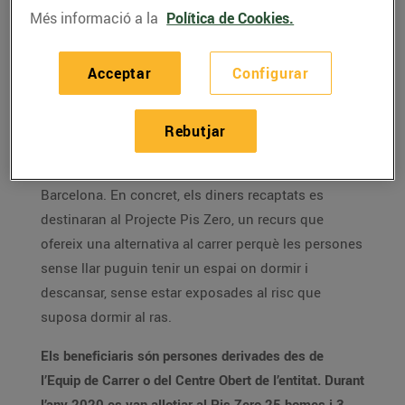
Esclat van realitzar
371.462 donacions que han fet
Més informació a la
Política de Cookies.
possible aconseguir 66.192€ per a Arrels Fundació a
través de l’arrodoniment solidari de Worldcoo.
Acceptar
Configurar
L’import aconseguit es destinarà a Arrels Fundació,
una fundació que ofereix orientació, serveis
Rebutjar
d’allotjament, alimentació i atenció social i sanitària
a persones que viuen al carrer a la ciutat de
Barcelona. En concret, els diners recaptats es
destinaran al Projecte Pis Zero, un recurs que
ofereix una alternativa al carrer perquè les persones
sense llar puguin tenir un espai on dormir i
descansar, sense estar exposades al risc que
suposa dormir al ras.
Els beneficiaris són persones derivades des de
l’Equip de Carrer o del Centre Obert de l’entitat. Durant
l’any 2020 es van allotjar al Pis Zero 25 homes i 3