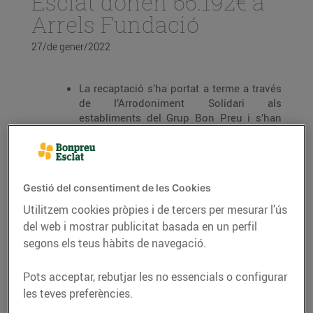
Esclat donen 66.192€ a
Arrels Fundació
27/de gener/2022
La recaptació s’ha portat a terme a través
de l’Arrodoniment Solidari als
establiments del Grup Bon Preu i s’han
realitzat 371.462 donacions.
L’import va destinat a Arrels Fundació,
una fundació que ofereix orientació,
serveis d’allotjament, alimentació i
Gestió del consentiment de les Cookies
atenció social i sanitària
Utilitzem cookies pròpies i de tercers per mesurar l’ús
Des de febrer de 2019, s’han realitzat més
del web i mostrar publicitat basada en un perfil
de 10 milions de donacions i s’han
segons els teus hàbits de navegació.
aconseguit més de 2 milions d’euros a
través d’aquesta iniciativa solidària.
Pots acceptar, rebutjar les no essencials o configurar
les teves preferències.
El passat mes de desembre els clients de Bonpreu i