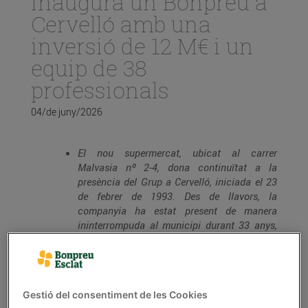
inaugura un Bonpreu a
Cervelló amb una
inversió de 12 M€ i un
equip de 38
professionals
04/de juny/2026
El nou supermercat, ubicat al carrer
Malvasia nº 2-4, dona continuïtat a la
presència del Grup a Cervelló, iniciada el 23
de febrer de 1993. Des de llavors, la
companyia ha estat present de manera
ininterrompuda al municipi durant 33 anys,
consolidant una relació de proximitat amb
els veïns i veïnes. Aquest nou establiment
recull aquest llegat i el projecta cap al futur
amb un format més competitiu i una millor
Gestió del consentiment de les Cookies
experiència de compra