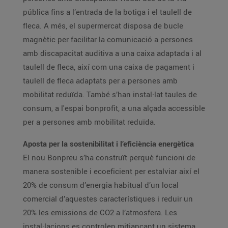
pública fins a l’entrada de la botiga i el taulell de
fleca. A més, el supermercat disposa de bucle
magnètic per facilitar la comunicació a persones
amb discapacitat auditiva a una caixa adaptada i al
taulell de fleca, així com una caixa de pagament i
taulell de fleca adaptats per a persones amb
mobilitat reduïda. També s’han instal·lat taules de
consum, a l'espai bonprofit, a una alçada accessible
per a persones amb mobilitat reduïda.
Aposta per la sostenibilitat i l’eficiència energètica
El nou Bonpreu s’ha construït perquè funcioni de
manera sostenible i ecoeficient per estalviar així el
20% de consum d’energia habitual d’un local
comercial d’aquestes característiques i reduir un
20% les emissions de CO2 a l’atmosfera. Les
instal·lacions es controlen mitjançant un sistema