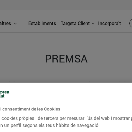
ltres
Establiments
Targeta Client
Incorpora't
PREMSA
itat dels supermercats Bonpreu i Esclat a través de la
l consentiment de les Cookies
 cookies pròpies i de tercers per mesurar l’ús del web i mostrar 
n un perfil segons els teus hàbits de navegació.