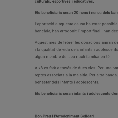
culturals, esportives i educatives.
Els beneficiaris seran 20 nens i nenes dels barr
L’aportació a aquesta causa ha estat possible
bancària, han arrodonit l’import final i han de
Aquest mes de febrer les donacions aniran des
i la qualitat de vida dels infants i adolesce
algun membre del seu nucli familiar en té.
Això es farà a través de dues vies. Per una ban
reptes associats a la malaltia. Per altra banda
benestar dels infants i adolescents.
Els beneficiaris seran infants i adolescents d’e
Bon Preu i l’Arrodoniment Solidari