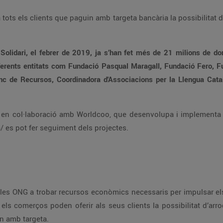
ots els clients que paguin amb targeta bancària la possibilitat d’
olidari, el febrer de 2019, ja s’han fet més de 21 milions de d
iferents entitats com Fundació Pasqual Maragall, Fundació Fero, F
de Recursos, Coordinadora d'Associacions per la Llengua Catal
ia en col·laboració amb Worldcoo, que desenvolupa i implementa c
es pot fer seguiment dels projectes.
es ONG a trobar recursos econòmics necessaris per impulsar els
 els comerços poden oferir als seus clients la possibilitat d’arro
n amb targeta.