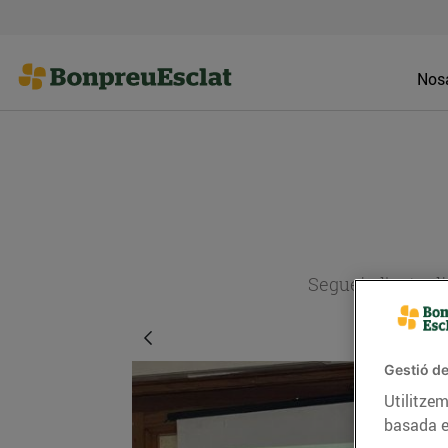
Nosa
Segueix l'actual
Gestió de
Utilitzem
basada e