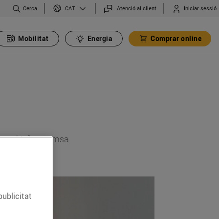
Cerca
Atenció al client
Iniciar sessió
CAT
Mobilitat
Energia
Comprar online
 secció de premsa
publicitat