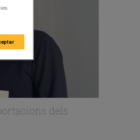
ies.
ceptar
portacions dels