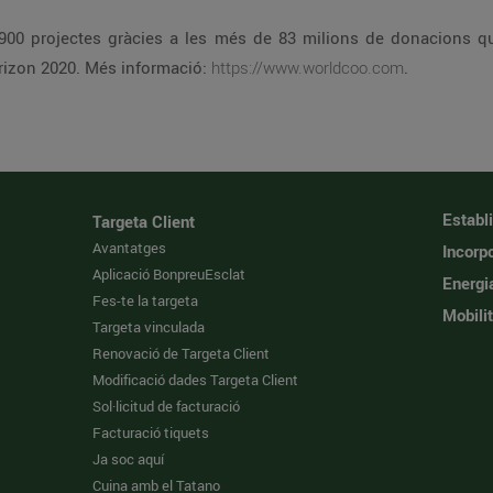
900 projectes gràcies a les més de 83 milions de donacions que
rizon 2020. Més informació:
https://www.worldcoo.com
.
Establ
Targeta Client
Avantatges
Incorpo
Aplicació BonpreuEsclat
Energi
Fes-te la targeta
Mobilit
Targeta vinculada
Renovació de Targeta Client
Modificació dades Targeta Client
Sol·licitud de facturació
Facturació tiquets
Ja soc aquí
Cuina amb el Tatano