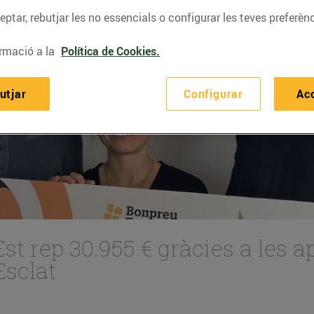
ptar, rebutjar les no essencials o configurar les teves preferènc
rmació a la
Política de Cookies.
utjar
Configurar
Ac
t rep 30.955 € gràcies a les a
Esclat