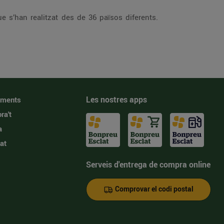
 s’han realitzat des de 36 països diferents.
Les nostres apps
iments
ra't
a
at
Serveis d'entrega de compra online
Comprovar el codi postal