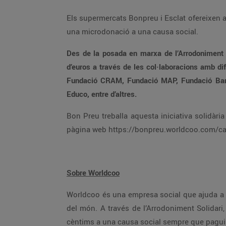
Els supermercats Bonpreu i Esclat ofereixen a t
una microdonació a una causa social.
Des de la posada en marxa de l’Arrodoniment S
d’euros a través de les col·laboracions amb d
Fundació CRAM, Fundació MAP, Fundació Banc 
Educo, entre d’altres.
Bon Preu treballa aquesta iniciativa solidàr
pàgina web https://bonpreu.worldcoo.com/ca/ 
Sobre Worldcoo
Worldcoo és una empresa social que ajuda a l
del món. A través de l’Arrodoniment Solidari,
cèntims a una causa social sempre que pagui