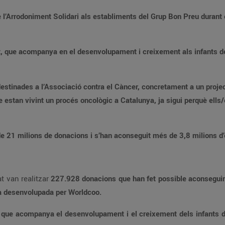
 l’Arrodoniment Solidari als establiments del Grup Bon Preu durant 
t, que acompanya en el desenvolupament i creixement als infants de 
stinades a l’Associació contra el Càncer, concretament a un project
que estan vivint un procés oncològic a Catalunya, ja sigui perquè el
 21 milions de donacions i s’han aconseguit més de 3,8 milions d’eu
t van realitzar
227.928 donacions que han fet possible aconseguir 
ina desenvolupada per Worldcoo.
,
que acompanya el desenvolupament i el creixement dels infants de