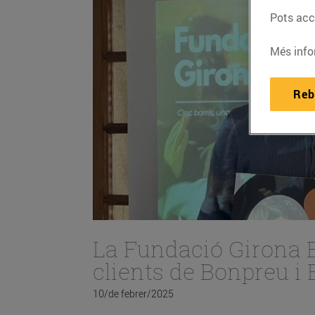
Pots acce
Més info
Reb
La Fundació Girona Es
clients de Bonpreu i 
10/de febrer/2025