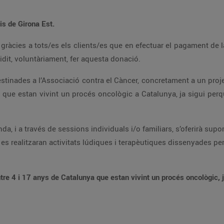
is de Girona Est.
 gràcies a tots/es els clients/es que en efectuar el pagament de
cidit, voluntàriament, fer aquesta donació.
tinades a l’Associació contra el Càncer, concretament a un proj
nts que estan vivint un procés oncològic a Catalunya, ja sigui pe
da, i a través de sessions individuals i/o familiars, s’oferirà supo
, es realitzaran activitats lúdiques i terapèutiques dissenyades pe
ntre 4 i 17 anys de Catalunya que estan vivint un procés oncològic, j