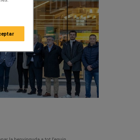
ceptar
onar la benvinguda a tot l’equip.