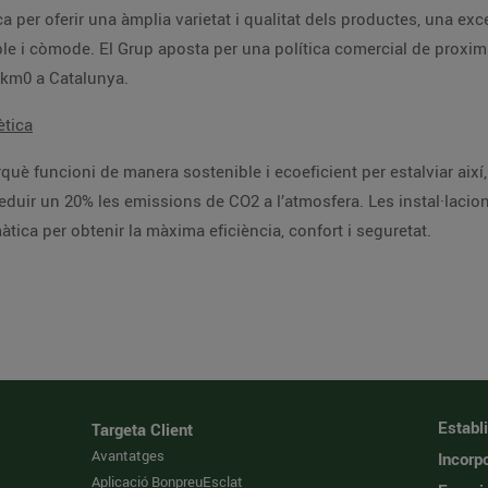
 per oferir una àmplia varietat i qualitat dels productes, una exce
e i còmode. El Grup aposta per una política comercial de proximita
 km0 a Catalunya.
ètica
uè funcioni de manera sostenible i ecoeficient per estalviar així
reduir un 20% les emissions de CO2 a l’atmosfera. Les instal·laci
tica per obtenir la màxima eficiència, confort i seguretat.
Establ
Targeta Client
Avantatges
Incorpo
Aplicació BonpreuEsclat