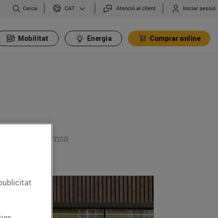
Cerca
Atenció al client
Iniciar sessió
CAT
Mobilitat
Energia
Comprar online
 secció de premsa
publicitat
ies.