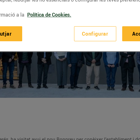
rmació a la
Política de Cookies.
utjar
Configurar
Ac
 Parés, ha visitat avui el nou Bonpreu per conèixer l’establiment i d