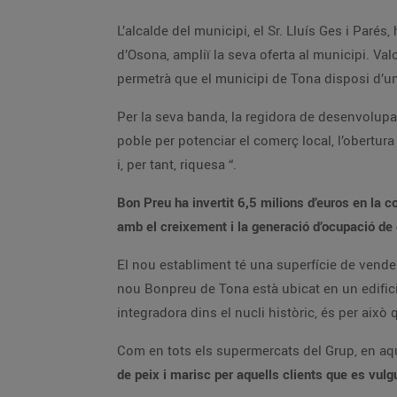
L’alcalde del municipi, el Sr. Lluís Ges i Paré
d’Osona, ampliï la seva oferta al municipi. V
permetrà que el municipi de Tona disposi d’un
Per la seva banda, la regidora de desenvolupam
poble per potenciar el comerç local, l’obertura
i, per tant, riquesa “.
Bon Preu ha invertit 6,5 milions d’euros en la 
amb el creixement i la generació d’ocupació de 
El nou establiment té una superfície de vende
nou Bonpreu de Tona està ubicat en un edific
integradora dins el nucli històric, és per això 
Com en tots els supermercats del Grup, en aq
de peix i marisc per aquells clients que es vu