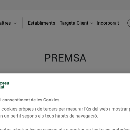
ltres
Establiments
Targeta Client
Incorpora't
PREMSA
itat dels supermercats Bonpreu i Esclat a través de la
l consentiment de les Cookies
 cookies pròpies i de tercers per mesurar l’ús del web i mostrar 
n un perfil segons els teus hàbits de navegació.
ptar, rebutjar les no essencials o configurar les teves preferènc