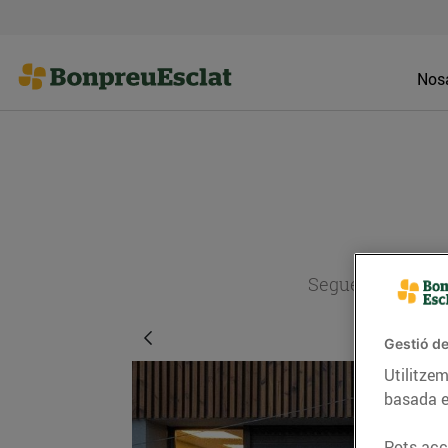
Nosa
Segueix l'actual
Gestió de
Utilitzem
basada e
Pots acce