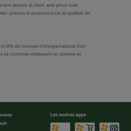
l·lent atenció al client, amb preus molt
t i promou el producte local de qualitat, fet
, el 20% del consum d’energia habitual d’un
ons es controlen mitjançant un sistema de
Les nostres apps
iments
ra't