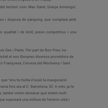
el territori com Mas Garet, Granja Armengol,
uros i disposa de pàrquing, que comptarà amb
e qualitat i de km0, preus competitius i una
uís Ges i Parés. Per part de Bon Preu, ha
 visitat el nou Bonpreu diversos proveïdors de
rn Franquesa, Cervesa del Montseny i Sant
e que “ens fa molta il·lusió la inauguració
via fins ara al C. Barcelona, 52. A més, ja fa
és, també volem destacar que estem molt
que suposarà una millora de l’entorn urbà i