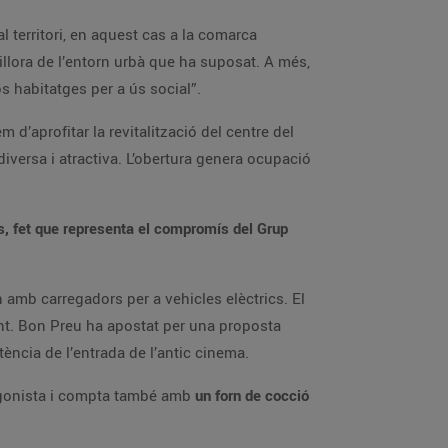
l territori, en aquest cas a la comarca
illora de l’entorn urbà que ha suposat. A més,
 habitatges per a ús social”.
d’aprofitar la revitalització del centre del
diversa i atractiva. L’obertura genera ocupació
rs, fet que representa el compromís del Grup
amb carregadors per a vehicles elèctrics. El
nt. Bon Preu ha apostat per una proposta
tència de l’entrada de l’antic cinema.
tagonista i compta també amb
un forn de cocció