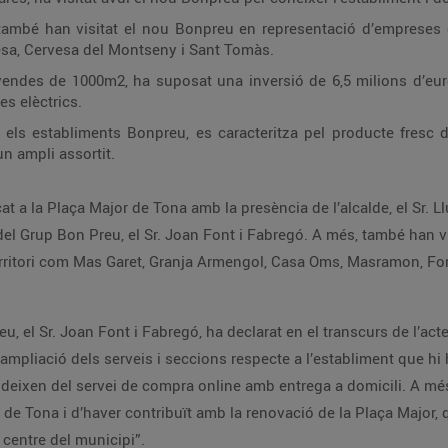
també han visitat el nou Bonpreu en representació d’empreses d
a, Cervesa del Montseny i Sant Tomàs.
 vendes de 1000m2, ha suposat una inversió de 6,5 milions d’e
s elèctrics.
ls establiments Bonpreu, es caracteritza pel producte fresc d
un ampli assortit.
a la Plaça Major de Tona amb la presència de l’alcalde, el Sr. Ll
al del Grup Bon Preu, el Sr. Joan Font i Fabregó. A més, també han
erritori com Mas Garet, Granja Armengol, Casa Oms, Masramon, Fo
eu, el Sr. Joan Font i Fabregó, ha declarat en el transcurs de l’act
pliació dels serveis i seccions respecte a l’establiment que hi ha
deixen del servei de compra online amb entrega a domicili. A m
de Tona i d’haver contribuït amb la renovació de la Plaça Major, 
l centre del municipi”.