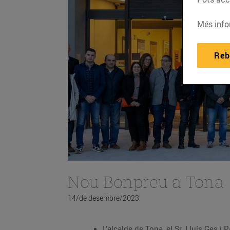
Més info
Reb
Nou Bonpreu a Tona
14/de desembre/2023
L’alcalde de Tona, el Sr. Lluís Ges i