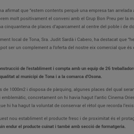
s, ha afirmat que “estem contents perquè una empresa tan arrelada a
alorem molt positivament el conveni amb el Grup Bon Preu per la m
a cinquantena de places d’aparcament al centre del poble i de dos
ent local de Tona, Sra. Judit Sardà i Cabero, ha destacat que “hem 
 pot ser un complement a l’oferta del nostre eix comercial que és 
construcció de l’establiment i compta amb un equip de 26 treballado
qualitat al municipi de Tona i a la comarca d’Osona.
s de 1000m2 i disposa de pàrquing, algunes places del qual seran 
i emblemàtic, concretament on hi havia hagut l’antic Cinema Orie
que hi ha hagut la voluntat de conservar el rètol que recorda l’exis
uest nou establiment el producte fresc i de proximitat és el pro
lguin endur el producte cuinat i també amb secció de formatgeria.