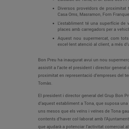
Diversos proveïdors de proximitat 
Casa Oms, Masramon, Forn Franques
L’establiment té una superfície de
places amb carregadors per a vehicle
Aquest nou supermercat, com tots e
excel·lent atenció al client, a més d’
Bon Preu ha inaugurat avui un nou supermercat 
assistit a l’acte el president i director gener
proximitat en representació d’empreses del t
Tomàs.
El president i director general del Grup Bon Pr
d’aquest establiment a Tona, que suposa una am
uns mesos que els veïns i veïnes de Tona gau
contents d’haver col·laborat amb l’Ajuntament 
que ajudarà a potenciar l’activitat comercial a