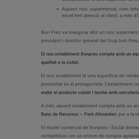
Aquest nou supermercat, com tots e
excel·lent atenció al client, a més d’
Bon Preu va inaugurar ahir un nou supermercat
president i director general del Grup bon Preu,
El nou establiment Bonpreu compta amb un equip
qualitat a la ciutat.
El nou establiment té una superfície de vende
proximitat és el protagonista. L’establiment 
endur el producte cuinat i també amb xarcuteria
A més, aquest establiment compta amb un aco
Banc de Recursos – Pont Alimentari
, per a la 
El model comercial de Bonpreu i Esclat destaca
competitius i en un entorn de compra agradabl