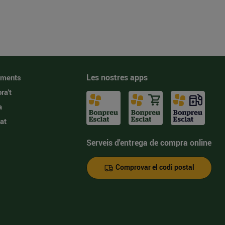
Les nostres apps
iments
ra't
a
at
Serveis d'entrega de compra online
Comprovar el codi postal