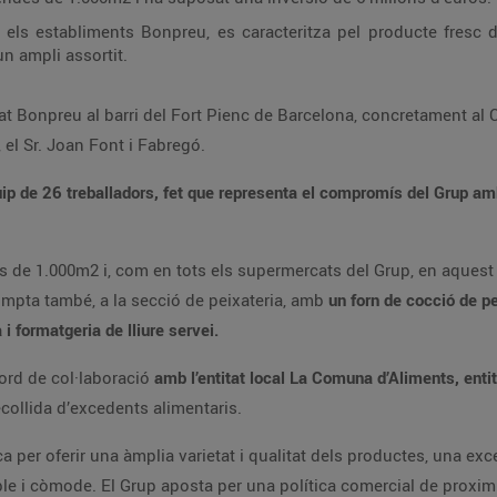
ls establiments Bonpreu, es caracteritza pel producte fresc d
un ampli assortit.
 Bonpreu al barri del Fort Pienc de Barcelona, concretament al C.
 el Sr. Joan Font i Fabregó.
 de 26 treballadors, fet que representa el compromís del Grup amb
s de 1.000m2 i, com en tots els supermercats del Grup, en aquest 
compta també, a la secció de peixateria, amb
un forn de cocció de pe
 i formatgeria de lliure servei.
rd de col·laboració
amb l’entitat local La Comuna d’Aliments, enti
recollida d’excedents alimentaris.
 per oferir una àmplia varietat i qualitat dels productes, una exce
e i còmode. El Grup aposta per una política comercial de proximita