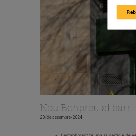
Reb
Nou Bonpreu al barri 
20/de desembre/2024
L’establiment té una superfície de 