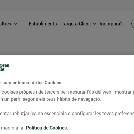
ltres
Establiments
Targeta Client
Incorpora't
PREMSA
l consentiment de les Cookies
itat dels supermercats Bonpreu i Esclat a través de la
 cookies pròpies i de tercers per mesurar l’ús del web i mostrar 
n un perfil segons els teus hàbits de navegació.
ptar, rebutjar les no essencials o configurar les teves preferènc
rmació a la
Política de Cookies.