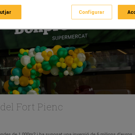
utjar
Configurar
Ac
del Fort Pienc
vendes de 1.000m2 i ha suposat una inversió de 6 milions d’euros.