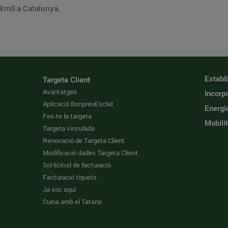
 km0 a Catalunya.
Establ
Targeta Client
Avantatges
Incorpo
Aplicació BonpreuEsclat
Energi
Fes-te la targeta
Mobilit
Targeta vinculada
Renovació de Targeta Client
Modificació dades Targeta Client
Sol·licitud de facturació
Facturació tiquets
Ja soc aquí
Cuina amb el Tatano