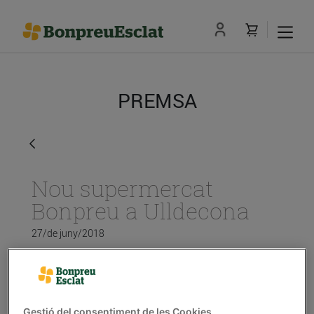
PREMSA
Nou supermercat
Bonpreu a Ulldecona
27/de juny/2018
L’establiment té una superfície de vendes
de més de 1.200 m² i 87 places
d’aparcament
Gestió del consentiment de les Cookies