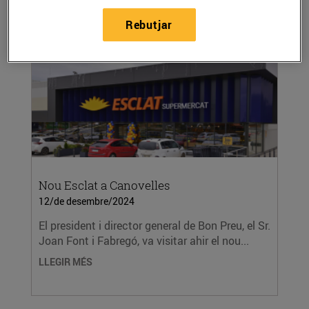
Rebutjar
Nou Esclat a Canovelles
12/de desembre/2024
El president i director general de Bon Preu, el Sr.
Joan Font i Fabregó, va visitar ahir el nou...
LLEGIR MÉS