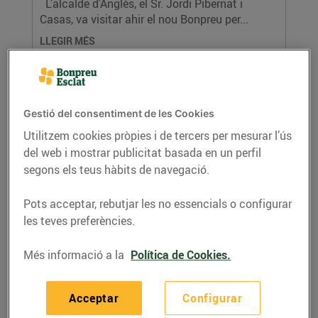
L’alcalde d’Anglès, el Sr. Jordi Pibernat i
Casas, va visitar ahir el nou Bonpreu per...
LLEGIR MÉS
Gestió del consentiment de les Cookies
Utilitzem cookies pròpies i de tercers per mesurar l’ús
del web i mostrar publicitat basada en un perfil
segons els teus hàbits de navegació.
Pots acceptar, rebutjar les no essencials o configurar
les teves preferències.
Nou Esclat a Pallejà
18/de desembre/2024
Més informació a la
Política de Cookies.
El president i director general de Bon Preu, el Sr.
Joan Font i Fabregó, va visitar ahir el nou...
Acceptar
Configurar
LLEGIR MÉS