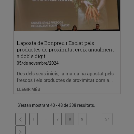
L’aposta de Bonpreu i Esclat pels
productes de proximitat creix anualment
a doble dígit
05/de novembre/2024
Des dels seus inicis, la marca ha apostat pels
frescos i els productes de proximitat com a...
LLEGIR MÉS
S'estan mostrant 43 - 48 de 338 resultats.
...
...
1
7
8
9
57
PÀGINES INTERMÈDIES
PÀGINES INTERMÈDI
PÀGINA
PÀGINA
PÀGINA
PÀGINA
PÀGINA