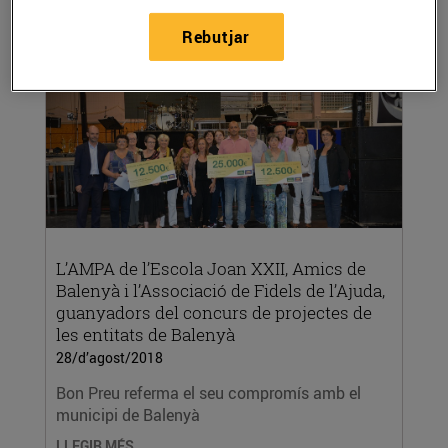
LLEGIR MÉS
Rebutjar
L’AMPA de l’Escola Joan XXII, Amics de
Balenyà i l’Associació de Fidels de l’Ajuda,
guanyadors del concurs de projectes de
les entitats de Balenyà
28/d’agost/2018
Bon Preu referma el seu compromís amb el
municipi de Balenyà
LLEGIR MÉS