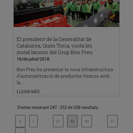
El president de la Generalitat de
Catalunya, Quim Torra, visita les
instal·lacions del Grup Bon Preu
16/de juliol/2018
Bon Preu ha presentat la nova infraestructura
d’automatització de productes frescos amb
la...
LLEGIR MÉS
S'estan mostrant 247 - 252 de 338 resultats.
...
...
1
41
42
43
57
PÀGINES INTERMÈDIES
PÀGINES INTERMÈ
PÀGINA
PÀGINA
PÀGINA
PÀGINA
PÀGINA