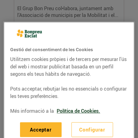
El Grup Bon Preu col•labora, juntament amb
l’Associació de municipis per la Mobilitat i el...
LLEGIR MÉS
Gestió del consentiment de les Cookies
Utilitzem cookies pròpies i de tercers per mesurar l’ús
del web i mostrar publicitat basada en un perfil
segons els teus hàbits de navegació.
Pots acceptar, rebutjar les no essencials o configurar
les teves preferències.
Bon Preu col•labora amb La Gira Catalana
del Bus Autònom
Més informació a la
Política de Cookies.
07/de setembre/2018
El Grup Bon Preu col•labora juntament amb
Acceptar
Configurar
l’Associació de municipis per la Mobilitat i el...