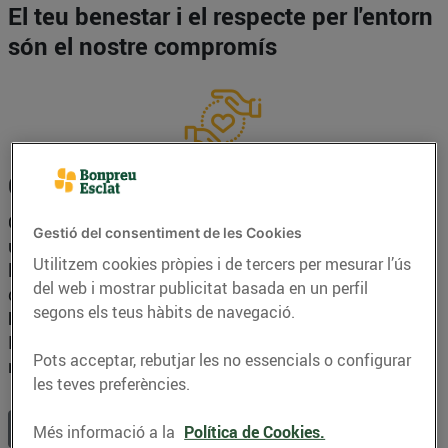
El teu benestar i el respecte per l'entorn
són el nostre compromís
Contribuïm a la sostenibilitat
Compromesos amb el compliment de l'Agenda 2030,
Gestió del consentiment de les Cookies
un pla d'acció que l'ONU va adoptar el 2015 a favor de
Utilitzem cookies pròpies i de tercers per mesurar l’ús
les persones, el planeta i la prosperitat. En el marc
del web i mostrar publicitat basada en un perfil
d'aquest pla, es van fixar els 17
Objectius de
segons els teus hàbits de navegació.
Desenvolupament Sostenibles (ODS).
A Bonpreu i
Esclat treballem dia a dia per reduïr l'impacte
Pots acceptar, rebutjar les no essencials o configurar
mediambiental i fomentar l'economia local.
les teves preferències.
Consulta les accions que duem a terme
Més informació a la
Política de Cookies.