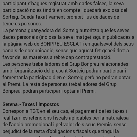
participant s’hagués registrat amb dades falses, la seva
participació no es tindrà en compte i quedarà exclosa del
Sorteig. Queda taxativament prohibit l’ús de dades de
terceres persones.
La persona guanyadora del Sorteig autoritza que les seves
dades personals (inclosa la seva imatge) siguin publicades a
la pàgina web de BONPREU-ESCLAT i en qualsevol dels seus
canals de comunicació, sense que aquest fet generi dret a
favor de les mateixes a rebre cap contraprestació.
Les persones treballadores del Grup Bonpreu relacionades
amb l’organització del present Sorteig podran participar i
fomentar la participació en el Sorteig però no podran optar
al Premi. La resta de persones treballadores del Grup
Bonpreu, podran participar i optar al Premi.
Setena.- Taxes i impostos
Correspon a TGT, en el seu cas, el pagament de les taxes i
realitzar les retencions fiscals aplicables per la naturalesa
de l'acció promocional i pel valor dels seus Premis, sense
perjudici de la resta d’obligacions fiscals que tingui la