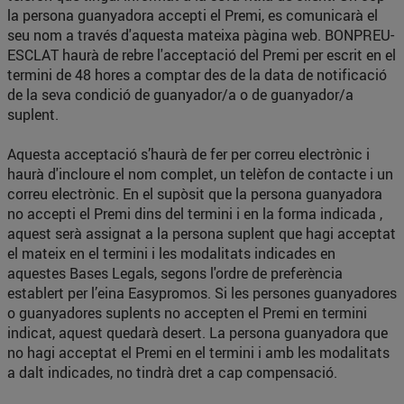
la persona guanyadora accepti el Premi, es comunicarà el
seu nom a través d'aquesta mateixa pàgina web. BONPREU-
ESCLAT haurà de rebre l'acceptació del Premi per escrit en el
termini de 48 hores a comptar des de la data de notificació
de la seva condició de guanyador/a o de guanyador/a
suplent.
Aquesta acceptació s’haurà de fer per correu electrònic i
haurà d'incloure el nom complet, un telèfon de contacte i un
correu electrònic. En el supòsit que la persona guanyadora
no accepti el Premi dins del termini i en la forma indicada ,
aquest serà assignat a la persona suplent que hagi acceptat
el mateix en el termini i les modalitats indicades en
aquestes Bases Legals, segons l'ordre de preferència
establert per l’eina Easypromos. Si les persones guanyadores
o guanyadores suplents no accepten el Premi en termini
indicat, aquest quedarà desert. La persona guanyadora que
no hagi acceptat el Premi en el termini i amb les modalitats
a dalt indicades, no tindrà dret a cap compensació.