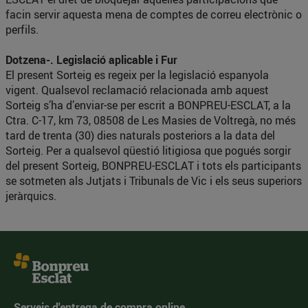
facin servir aquesta mena de comptes de correu electrònic o
perfils.
Dotzena-. Legislació aplicable i Fur
El present Sorteig es regeix per la legislació espanyola
vigent. Qualsevol reclamació relacionada amb aquest
Sorteig s’ha d’enviar-se per escrit a BONPREU-ESCLAT, a la
Ctra. C-17, km 73, 08508 de Les Masies de Voltregà, no més
tard de trenta (30) dies naturals posteriors a la data del
Sorteig. Per a qualsevol qüestió litigiosa que pogués sorgir
del present Sorteig, BONPREU-ESCLAT i tots els participants
se sotmeten als Jutjats i Tribunals de Vic i els seus superiors
jeràrquics.
Serveis d'entrega de compra online