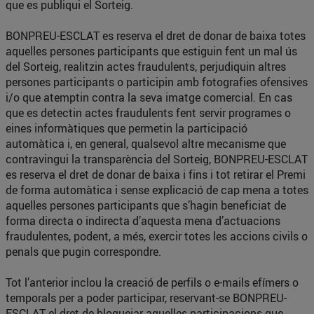
que es publiqui el Sorteig.
BONPREU-ESCLAT es reserva el dret de donar de baixa totes
aquelles persones participants que estiguin fent un mal ús
del Sorteig, realitzin actes fraudulents, perjudiquin altres
persones participants o participin amb fotografies ofensives
i/o que atemptin contra la seva imatge comercial. En cas
que es detectin actes fraudulents fent servir programes o
eines informàtiques que permetin la participació
automàtica i, en general, qualsevol altre mecanisme que
contravingui la transparència del Sorteig, BONPREU-ESCLAT
es reserva el dret de donar de baixa i fins i tot retirar el Premi
de forma automàtica i sense explicació de cap mena a totes
aquelles persones participants que s’hagin beneficiat de
forma directa o indirecta d’aquesta mena d’actuacions
fraudulentes, podent, a més, exercir totes les accions civils o
penals que pugin correspondre.
Tot l’anterior inclou la creació de perfils o e-mails efímers o
temporals per a poder participar, reservant-se BONPREU-
ESCLAT el dret de bloquejar aquelles participacions que