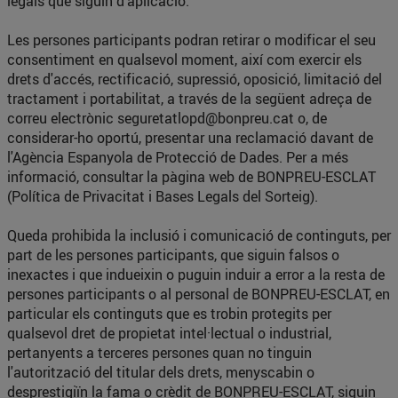
legals que siguin d’aplicació.
Les persones participants podran retirar o modificar el seu
consentiment en qualsevol moment, així com exercir els
drets d'accés, rectificació, supressió, oposició, limitació del
tractament i portabilitat, a través de la següent adreça de
correu electrònic
seguretatlopd@bonpreu.cat
o, de
considerar-ho oportú, presentar una reclamació davant de
l'Agència Espanyola de Protecció de Dades. Per a més
informació, consultar la pàgina web de BONPREU-ESCLAT
(Política de Privacitat i Bases Legals del Sorteig).
Queda prohibida la inclusió i comunicació de continguts, per
part de les persones participants, que siguin falsos o
inexactes i que indueixin o puguin induir a error a la resta de
persones participants o al personal de BONPREU-ESCLAT, en
particular els continguts que es trobin protegits per
qualsevol dret de propietat intel·lectual o industrial,
pertanyents a terceres persones quan no tinguin
l'autorització del titular dels drets, menyscabin o
desprestigiïn la fama o crèdit de BONPREU-ESCLAT, siguin