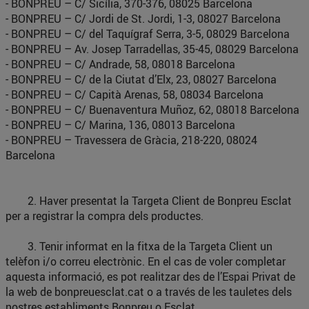
- BONPREU – C/ Sicília, 370-376, 08025 Barcelona
- BONPREU – C/ Jordi de St. Jordi, 1-3, 08027 Barcelona
- BONPREU – C/ del Taquígraf Serra, 3-5, 08029 Barcelona
- BONPREU – Av. Josep Tarradellas, 35-45, 08029 Barcelona
- BONPREU – C/ Andrade, 58, 08018 Barcelona
- BONPREU – C/ de la Ciutat d’Elx, 23, 08027 Barcelona
- BONPREU – C/ Capità Arenas, 58, 08034 Barcelona
- BONPREU – C/ Buenaventura Muñoz, 62, 08018 Barcelona
- BONPREU – C/ Marina, 136, 08013 Barcelona
- BONPREU – Travessera de Gràcia, 218-220, 08024
Barcelona
2. Haver presentat la Targeta Client de Bonpreu Esclat
per a registrar la compra dels productes.
3. Tenir informat en la fitxa de la Targeta Client un
telèfon i/o correu electrònic. En el cas de voler completar
aquesta informació, es pot realitzar des de l’Espai Privat de
la web de bonpreuesclat.cat o a través de les tauletes dels
nostres establiments Bonpreu o Esclat.