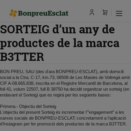
SORTEIG d’un any de
productes de la marca
B3TTER
BON PREU, SAU (des d'ara BONPREU-ESCLAT), amb domicili
social a la Ctra. C-17, km.73, 08508 de Les Masies de Voltregà amb
CIF A-08.665.838, inscrita en el Registre Mercantil de Barcelona, al
foli 41, volum 22507, full B 38750 ha decidit organitzar un sorteig (en
endavant el Sorteig) que es regirà per les següents bases:
Primera.- Objectiu del Sorteig
L'objectiu del present Sorteig és incrementar l'”engagement” a les
xarxes socials de BONPREU-ESCLAT; concretament a l’aplicació
d’Instagram per fer promoció dels productes de la marca B3TTER.