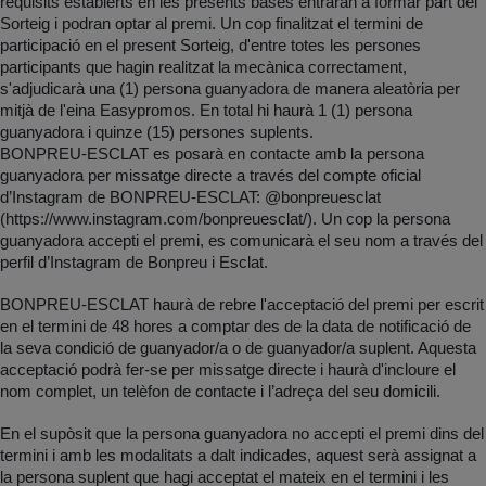
requisits establerts en les presents bases entraran a formar part del
Sorteig i podran optar al premi. Un cop finalitzat el termini de
participació en el present Sorteig, d'entre totes les persones
participants que hagin realitzat la mecànica correctament,
s'adjudicarà una (1) persona guanyadora de manera aleatòria per
mitjà de l'eina Easypromos. En total hi haurà 1 (1) persona
guanyadora i quinze (15) persones suplents.
BONPREU-ESCLAT es posarà en contacte amb la persona
guanyadora per missatge directe a través del compte oficial
d’Instagram de BONPREU-ESCLAT: @bonpreuesclat
(https://www.instagram.com/bonpreuesclat/). Un cop la persona
guanyadora accepti el premi, es comunicarà el seu nom a través del
perfil d’Instagram de Bonpreu i Esclat.
BONPREU-ESCLAT haurà de rebre l'acceptació del premi per escrit
en el termini de 48 hores a comptar des de la data de notificació de
la seva condició de guanyador/a o de guanyador/a suplent. Aquesta
acceptació podrà fer-se per missatge directe i haurà d'incloure el
nom complet, un telèfon de contacte i l’adreça del seu domicili.
En el supòsit que la persona guanyadora no accepti el premi dins del
termini i amb les modalitats a dalt indicades, aquest serà assignat a
la persona suplent que hagi acceptat el mateix en el termini i les