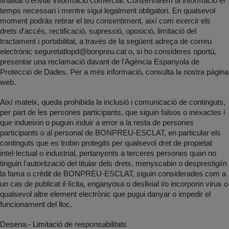
finalitat d'enviar informació comercial. Conservarem la informació el
temps necessari i mentre sigui legalment obligatori. En qualsevol
moment podràs retirar el teu consentiment, així com exercir els
drets d'accés, rectificació, supressió, oposició, limitació del
tractament i portabilitat, a través de la següent adreça de correu
electrònic
seguretatlopd@bonpreu.cat
o, si ho consideres oportú,
presentar una reclamació davant de l'Agència Espanyola de
Protecció de Dades. Per a més informació, consulta la nostra pàgina
web.
Així mateix, queda prohibida la inclusió i comunicació de continguts,
per part de les persones participants, que siguin falsos o inexactes i
que indueixin o puguin induir a error a la resta de persones
participants o al personal de BONPREU-ESCLAT, en particular els
continguts que es trobin protegits per qualsevol dret de propietat
intel·lectual o industrial, pertanyents a terceres persones quan no
tinguin l'autorització del titular dels drets, menyscabin o desprestigiïn
la fama o crèdit de BONPREU-ESCLAT, siguin considerades com a
un cas de publicat il·lícita, enganyosa o deslleial i/o incorporin virus o
qualsevol altre element electrònic que pugui danyar o impedir el
funcionament del lloc.
Desena.- Limitació de responsabilitats