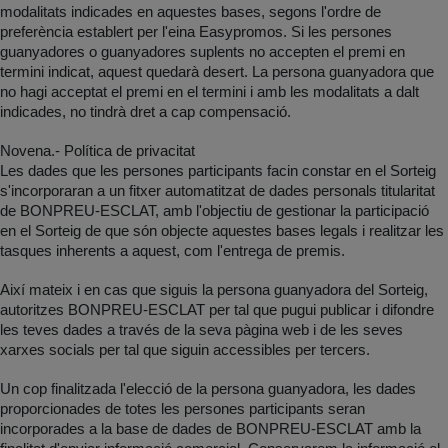
modalitats indicades en aquestes bases, segons l'ordre de
preferència establert per l'eina Easypromos. Si les persones
guanyadores o guanyadores suplents no accepten el premi en
termini indicat, aquest quedarà desert. La persona guanyadora que
no hagi acceptat el premi en el termini i amb les modalitats a dalt
indicades, no tindrà dret a cap compensació.
Novena.- Política de privacitat
Les dades que les persones participants facin constar en el Sorteig
s'incorporaran a un fitxer automatitzat de dades personals titularitat
de BONPREU-ESCLAT, amb l'objectiu de gestionar la participació
en el Sorteig de que són objecte aquestes bases legals i realitzar les
tasques inherents a aquest, com l'entrega de premis.
Així mateix i en cas que siguis la persona guanyadora del Sorteig,
autoritzes BONPREU-ESCLAT per tal que pugui publicar i difondre
les teves dades a través de la seva pàgina web i de les seves
xarxes socials per tal que siguin accessibles per tercers.
Un cop finalitzada l'elecció de la persona guanyadora, les dades
proporcionades de totes les persones participants seran
incorporades a la base de dades de BONPREU-ESCLAT amb la