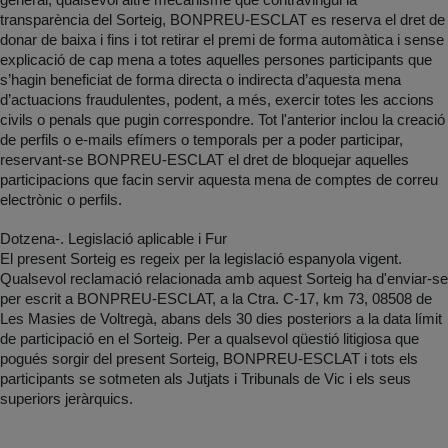
general, qualsevol altre mecanisme que contravingui la
transparència del Sorteig, BONPREU-ESCLAT es reserva el dret de
donar de baixa i fins i tot retirar el premi de forma automàtica i sense
explicació de cap mena a totes aquelles persones participants que
s’hagin beneficiat de forma directa o indirecta d’aquesta mena
d’actuacions fraudulentes, podent, a més, exercir totes les accions
civils o penals que pugin correspondre. Tot l'anterior inclou la creació
de perfils o e-mails efímers o temporals per a poder participar,
reservant-se BONPREU-ESCLAT el dret de bloquejar aquelles
participacions que facin servir aquesta mena de comptes de correu
electrònic o perfils.
Dotzena-. Legislació aplicable i Fur
El present Sorteig es regeix per la legislació espanyola vigent.
Qualsevol reclamació relacionada amb aquest Sorteig ha d'enviar-se
per escrit a BONPREU-ESCLAT, a la Ctra. C-17, km 73, 08508 de
Les Masies de Voltregà, abans dels 30 dies posteriors a la data límit
de participació en el Sorteig. Per a qualsevol qüestió litigiosa que
pogués sorgir del present Sorteig, BONPREU-ESCLAT i tots els
participants se sotmeten als Jutjats i Tribunals de Vic i els seus
superiors jeràrquics.