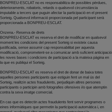
BONPREU-ESCLAT no es responsabilitza de possibles pèrdues,
deterioraments, robatoris, retards o qualsevol circumstància
imputable a tercers que puguin afectar la participació en el present
Sorteig. Qualsevol informació proporcionada pel participant serà
proporcionada a BONPREU-ESCLAT.
Onzena.- Reserva de drets
BONPREU-ESCLAT es reserva el dret de modificar en qualsevol
moment les condicions del present Sorteig si existeix causa
justificada, sense assumir cap responsabilitat per aquesta
modificació, comprometent-se a comunicar amb suficient anticipació
les noves bases i condicions de participació a la mateixa pàgina en
la que es publiqui el Sorteig.
BONPREU-ESCLAT es reserva el dret de donar de baixa totes
aquelles persones participants que estiguin fent un mal ús del
Sorteig, realitzin actes fraudulents, perjudiquin altres persones
participants o participin amb fotografies ofensives i/o que atemptin
contra la seva imatge comercial.
En cas que es detectin actes fraudulents fent servir programes o
eines informàtiques que permetin la participació automàtica i, en