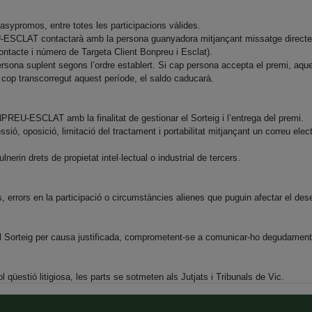
asypromos, entre totes les participacions vàlides.
-ESCLAT contactarà amb la persona guanyadora mitjançant missatge directe 
contacte i número de Targeta Client Bonpreu i Esclat).
persona suplent segons l’ordre establert. Si cap persona accepta el premi, aqu
 cop transcorregut aquest període, el saldo caducarà.
ONPREU-ESCLAT amb la finalitat de gestionar el Sorteig i l’entrega del premi.
sió, oposició, limitació del tractament i portabilitat mitjançant un correu elec
erin drets de propietat intel·lectual o industrial de tercers.
rrors en la participació o circumstàncies alienes que puguin afectar el des
Sorteig per causa justificada, comprometent-se a comunicar-ho degudament a
 qüestió litigiosa, les parts se sotmeten als Jutjats i Tribunals de Vic.