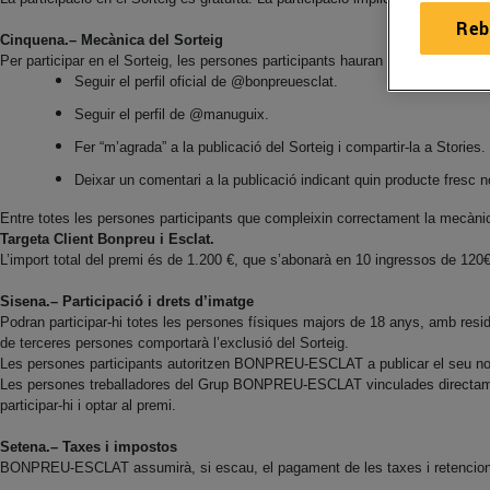
Reb
Cinquena.– Mecànica del Sorteig
Per participar en el Sorteig, les persones participants hauran de complir els 
Seguir el perfil oficial de @bonpreuesclat.
Seguir el perfil de @manuguix.
Fer “m’agrada” a la publicació del Sorteig i compartir-la a Stories.
Deixar un comentari a la publicació indicant quin producte fresc n
Entre totes les persones participants que compleixin correctament la mecàni
Targeta Client Bonpreu i Esclat.
L’import total del premi és de 1.200 €, que s’abonarà en 10 ingressos de 120
Sisena.– Participació i drets d’imatge
Podran participar-hi totes les persones físiques majors de 18 anys, amb resi
de terceres persones comportarà l’exclusió del Sorteig.
Les persones participants autoritzen BONPREU-ESCLAT a publicar el seu nom 
Les persones treballadores del Grup BONPREU-ESCLAT vinculades directament a
participar-hi i optar al premi.
Setena.– Taxes i impostos
BONPREU-ESCLAT assumirà, si escau, el pagament de les taxes i retencions fi