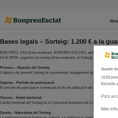
Nosa
Bases legals – Sorteig: 1.200 € a la g
BON PREU, SAU (d’ara endavant, BONPREU-ESCLAT), amb domicili social a la 
full B 38750, organitza un sorteig (d’ara endavant, el Sorteig) que es regirà p
Primera.– Objectiu del Sorteig
Gestió de
L’objectiu del present Sorteig és incrementar l’engagement de BONPREU-ES
Utilitzem
Segona.– Període de participació
basada e
El període de participació començarà el dia de publicació del Sorteig i finalit
Pots acce
Tercera.– Àmbit territorial
L’àmbit territorial del Sorteig és la Comunitat Autònoma de Catalunya. Podran
Més info
Quarta.– Naturalesa del Sorteig
La participació en el Sorteig és gratuïta. La participació implica l’acceptaci