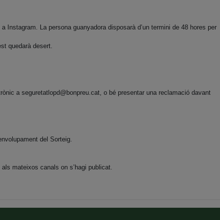
a Instagram. La persona guanyadora disposarà d’un termini de 48 hores per
est quedarà desert.
trònic a
seguretatlopd@bonpreu.cat
, o bé presentar una reclamació davant
envolupament del Sorteig.
ls mateixos canals on s’hagi publicat.