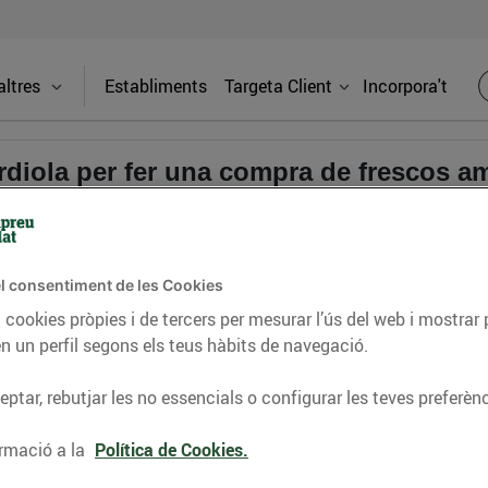
ltres
Establiments
Targeta Client
Incorpora't
uardiola per fer una compra de frescos
Ctra. C-17, km. 73, 08508 de Les Masies de Voltregà, amb CIF A-08.665.838,
er les següents bases legals:
l consentiment de les Cookies
CLAT a la xarxa social Instagram, així com promoure la compra de producte
 cookies pròpies i de tercers per mesurar l’ús del web i mostrar 
n un perfil segons els teus hàbits de navegació.
zarà el 23 de març
de 2026 a les 23.59 hores (hora peninsular).
ptar, rebutjar les no essencials o configurar les teves preferènc
 participar-hi totes les persones físiques amb residència legal a Catalunya.
rmació a la
Política de Cookies.
ó íntegra d’aquestes bases legals. La no-acceptació de les bases comportarà l’