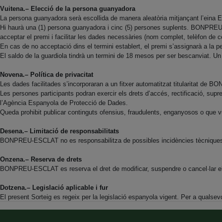
Vuitena.– Elecció de la persona guanyadora
La persona guanyadora serà escollida de manera aleatòria mitjançant l’eina E
Hi haurà una (1) persona guanyadora i cinc (5) persones suplents. BONPREU
acceptar el premi i facilitar les dades necessàries (nom complet, telèfon de 
En cas de no acceptació dins el termini establert, el premi s’assignarà a la 
El saldo de la guardiola tindrà un termini de 18 mesos per ser bescanviat. Un
Novena.– Política de privacitat
Les dades facilitades s’incorporaran a un fitxer automatitzat titularitat de B
Les persones participants podran exercir els drets d’accés, rectificació, supres
l’Agència Espanyola de Protecció de Dades.
Queda prohibit publicar continguts ofensius, fraudulents, enganyosos o que vuln
Desena.– Limitació de responsabilitats
BONPREU-ESCLAT no es responsabilitza de possibles incidències tècniques, e
Onzena.– Reserva de drets
BONPREU-ESCLAT es reserva el dret de modificar, suspendre o cancel·lar el 
Dotzena.– Legislació aplicable i fur
El present Sorteig es regeix per la legislació espanyola vigent. Per a qualsevol