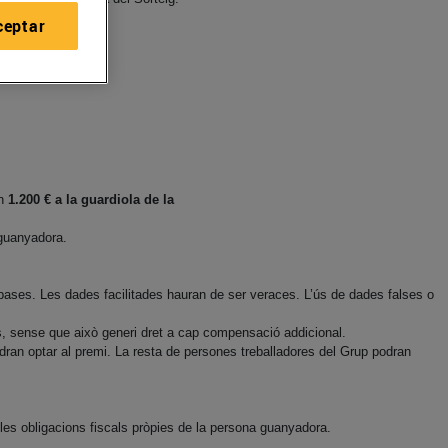
ceptar
en
1.200 € a la guardiola de la
 guanyadora.
 bases. Les dades facilitades hauran de ser veraces. L’ús de dades falses o
, sense que això generi dret a cap compensació addicional.
ran optar al premi. La resta de persones treballadores del Grup podran
es obligacions fiscals pròpies de la persona guanyadora.