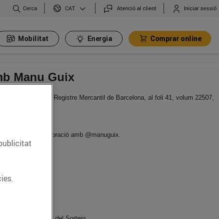
Cerca
Atenció al client
Iniciar sessió
CAT
Mobilitat
Energia
Comprar online
 amb Manu Guix
 inscrita en el Registre Mercantil de Barcelona, al foli 41, volum 22507,
s frescos en col·laboració amb @manuguix.
publicitat
ies.
exclusió automàtica del Sorteig.