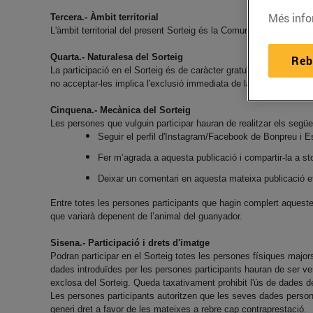
Més info
Tercera.- Àmbit territorial
L'àmbit territorial del present Sorteig és la Comunitat Autònoma 
Quarta.- Naturalesa del Sorteig
Reb
La participació en el Sorteig és de caràcter gratuït i el simple f
no acceptar-les implica l'exclusió immediata de la persona par
Cinquena.- Mecànica del Sorteig
Les persones que vulguin participar hauran de realitzar els segü
Seguir el perfil d'Instagram/Facebook de Bonpreu i Es
Fer m’agrada a aquesta publicació i compartir-la a sto
Deixar un comentari en aquesta mateixa publicació
e
Entre totes les persones participants que hagin complert aquest
que variarà depenent de l’animal del guanyador.
Sisena.- Participació i drets d'imatge
Podran participar en el Sorteig totes les persones físiques major
dades introduïdes per les persones participants hauran de ser ve
exclosa del Sorteig. Queda taxativament prohibit l'ús de dades d
Les persones participants autoritzen que les seves dades pers
generi dret a favor de les mateixes a rebre cap contraprestació.