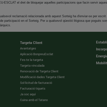
U-ESCLAT el dret de bloquejar aquelles participacions que facin servir aques
. Qualsevol reclamació relacionada amb aquest Sorteig ha d'enviar-se per es
 de participació en el Sorteig. Per a qualsevol qüestió litigiosa que pogués 
ràrquics.
Establ
Targeta Client
Avantatges
Incorpo
Aplicació BonpreuEsclat
Energi
Fes-te la targeta
Mobilit
Targeta vinculada
Renovació de Targeta Client
Modificació dades Targeta Client
Sol·licitud de facturació
Facturació tiquets
Ja soc aquí
Cuina amb el Tatano