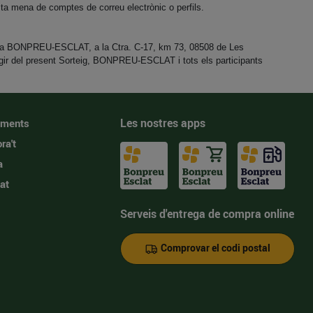
ta mena de comptes de correu electrònic o perfils.
crit a BONPREU-ESCLAT, a la Ctra. C-17, km 73, 08508 de Les
sorgir del present Sorteig, BONPREU-ESCLAT i tots els participants
Les nostres apps
iments
ra't
a
at
Serveis d'entrega de compra online
Comprovar el codi postal