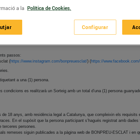
rmació a la
Política de Cookies.
de Catalunya. Podran participar en el Sorteig totes aquelles persones que tin
utjar
Configurar
Ac
et de participar-hi implica la plena acceptació de les presents bases en la seva
ticipant, quedant BONPREU-ESCLAT exonerat de les seves obligacions cap a la
ents passos:
clat (
https://www.instagram.com/bonpreuesclat/
) (
https://www.facebook.com
ries.
tiquetant a una (1) persona.
es condicions es realitzarà un Sorteig amb un total d’una (1) persona guanya
s de 18 anys, amb residència legal a Catalunya, que compleixin els requisits 
races. En el supòsit que la persona participant s’hagués registrat amb dades f
e terceres persones.
onals remeses siguin publicades a la pàgina web de BONPREU-ESCLAT i en qu