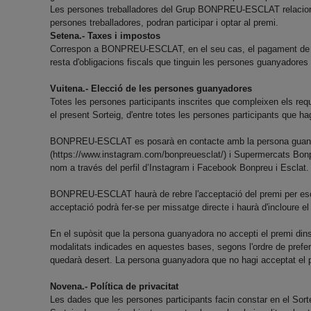
Les persones treballadores del Grup BONPREU-ESCLAT relacionades
persones treballadores, podran participar i optar al premi.
Setena.- Taxes i impostos
Correspon a BONPREU-ESCLAT, en el seu cas, el pagament de les ta
resta d'obligacions fiscals que tinguin les persones guanyadores 
Vuitena.- Elecció de les persones guanyadores
Totes les persones participants inscrites que compleixen els requi
el present Sorteig, d'entre totes les persones participants que h
BONPREU-ESCLAT es posarà en contacte amb la persona guanya
(https://www.instagram.com/bonpreuesclat/) i Supermercats Bonp
nom a través del perfil d’Instagram i Facebook Bonpreu i Esclat.
BONPREU-ESCLAT haurà de rebre l'acceptació del premi per escri
acceptació podrà fer-se per missatge directe i haurà d'incloure e
En el supòsit que la persona guanyadora no accepti el premi dins 
modalitats indicades en aquestes bases, segons l'ordre de prefe
quedarà desert. La persona guanyadora que no hagi acceptat el pr
Novena.- Política de privacitat
Les dades que les persones participants facin constar en el Sort