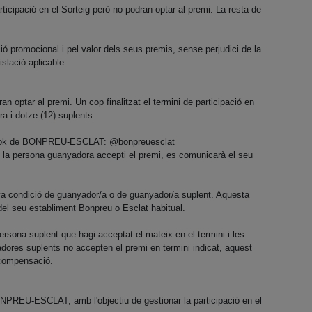
cipació en el Sorteig però no podran optar al premi. La resta de
ó promocional i pel valor dels seus premis, sense perjudici de la
slació aplicable.
n optar al premi. Un cop finalitzat el termini de participació en
a i dotze (12) suplents.
cebook de BONPREU-ESCLAT: @bonpreuesclat
la persona guanyadora accepti el premi, es comunicarà el seu
va condició de guanyador/a o de guanyador/a suplent. Aquesta
 del seu establiment Bonpreu o Esclat habitual.
ersona suplent que hagi acceptat el mateix en el termini i les
dores suplents no accepten el premi en termini indicat, aquest
p compensació.
BONPREU-ESCLAT, amb l'objectiu de gestionar la participació en el