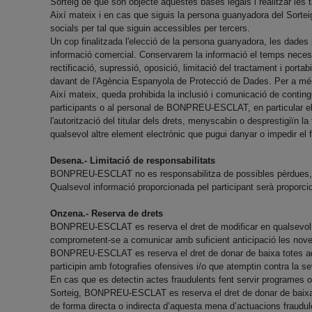
Sorteig de que són objecte aquestes bases legals i realitzar les
Així mateix i en cas que siguis la persona guanyadora del Sorte
socials per tal que siguin accessibles per tercers.
Un cop finalitzada l'elecció de la persona guanyadora, les dade
informació comercial. Conservarem la informació el temps necessa
rectificació, supressió, oposició, limitació del tractament i porta
davant de l'Agència Espanyola de Protecció de Dades. Per a més
Així mateix, queda prohibida la inclusió i comunicació de contingu
participants o al personal de BONPREU-ESCLAT, en particular els c
l'autorització del titular dels drets, menyscabin o desprestigiïn
qualsevol altre element electrònic que pugui danyar o impedir el 
Desena.- Limitació de responsabilitats
BONPREU-ESCLAT no es responsabilitza de possibles pèrdues, dete
Qualsevol informació proporcionada pel participant serà prop
Onzena.- Reserva de drets
BONPREU-ESCLAT es reserva el dret de modificar en qualsevol mo
comprometent-se a comunicar amb suficient anticipació les noves 
BONPREU-ESCLAT es reserva el dret de donar de baixa totes aquell
participin amb fotografies ofensives i/o que atemptin contra la s
En cas que es detectin actes fraudulents fent servir programes o
Sorteig, BONPREU-ESCLAT es reserva el dret de donar de baixa i f
de forma directa o indirecta d’aquesta mena d’actuacions fraudulen