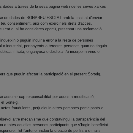
es dades a través de la seva pàgina web i de les seves xarxes
 base de dades de BONPREU-ESCLAT amb la finalitat d'enviar
 teu consentiment, així com exercir els drets d'accés,
eu.cat
o, si ho consideres oportú, presentar una reclamació
indueixin o puguin induir a error a la resta de persones
l o industrial, pertanyents a terceres persones quan no tinguin
cat il·lícita, enganyosa o deslleial i/o incorporin virus o
 que puguin afectar la participació en el present Sorteig.
e assumir cap responsabilitat per aquesta modificació,
el Sorteig.
ctes fraudulents, perjudiquin altres persones participants o
ualsevol altre mecanisme que contravingui la transparència del
a a totes aquelles persones participants que s’hagin beneficiat
ondre. Tot l'anterior inclou la creació de perfils o e-mails