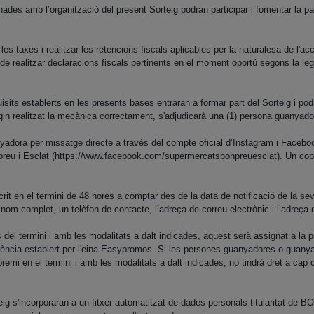
 amb l’organització del present Sorteig podran participar i fomentar la parti
xes i realitzar les retencions fiscals aplicables per la naturalesa de l'acci
de realitzar declaracions fiscals pertinents en el moment oportú segons la legi
sits establerts en les presents bases entraran a formar part del Sorteig i podra
agin realitzat la mecànica correctament, s'adjudicarà una (1) persona guanyador
dora per missatge directe a través del compte oficial d’Instagram i Fa
reu i Esclat (https://www.facebook.com/supermercatsbonpreuesclat). Un cop 
t en el termini de 48 hores a comptar des de la data de notificació de la se
l nom complet, un telèfon de contacte, l’adreça de correu electrònic i l’adreça
del termini i amb les modalitats a dalt indicades, aquest serà assignat a la p
rència establert per l'eina Easypromos. Si les persones guanyadores o guanya
emi en el termini i amb les modalitats a dalt indicades, no tindrà dret a ca
eig s'incorporaran a un fitxer automatitzat de dades personals titularitat de 