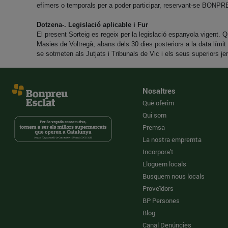
efímers o temporals per a poder participar, reservant-se BONPRE
Dotzena-. Legislació aplicable i Fur
El present Sorteig es regeix per la legislació espanyola vigent
Masies de Voltregà, abans dels 30 dies posteriors a la data límit
se sotmeten als Jutjats i Tribunals de Vic i els seus superiors je
Nosaltres
Què oferim
Qui som
Premsa
La nostra empremta
Incorpora't
Lloguem locals
Busquem nous locals
Proveïdors
BP Persones
Blog
Canal Denúncies