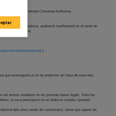
guin residència a la referida Comunitat Autònoma.
ceptar
 totalitat. En conseqüència, qualsevol manifestació en el sentit de
 persona participant.
/supermercatsbonpreuesclat
)
dora que aconseguirà un lot de productes de l’àrea de mascotes
en els termes establerts en les presents bases legals. Totes les
alses, la seva participació no es tindrà en compte i quedarà
alsevol dels seus canals de comunicació, sense que aquest fet