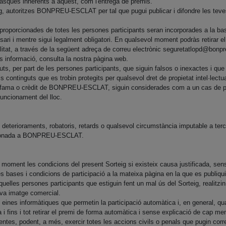
 tasques inherents a aquest, com l'entrega de premis.
ig, autoritzes BONPREU-ESCLAT per tal que pugui publicar i difondre les tev
s proporcionades de totes les persones participants seran incorporades a la
ri i mentre sigui legalment obligatori. En qualsevol moment podràs retirar el
bilitat, a través de la següent adreça de correu electrònic
seguretatlopd@bonpr
 informació, consulta la nostra pàgina web.
ts, per part de les persones participants, que siguin falsos o inexactes i que 
ontinguts que es trobin protegits per qualsevol dret de propietat intel·lectua
 la fama o crèdit de BONPREU-ESCLAT, siguin considerades com a un cas de publi
funcionament del lloc.
rioraments, robatoris, retards o qualsevol circumstància imputable a tercers
orcionada a BONPREU-ESCLAT.
ment les condicions del present Sorteig si existeix causa justificada, sens
bases i condicions de participació a la mateixa pàgina en la que es publiqui 
es persones participants que estiguin fent un mal ús del Sorteig, realitzin a
eva imatge comercial.
 eines informàtiques que permetin la participació automàtica i, en general, q
ins i tot retirar el premi de forma automàtica i sense explicació de cap men
tes, podent, a més, exercir totes les accions civils o penals que pugin corresp