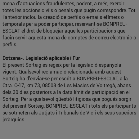
mena d’actuacions fraudulentes, podent, a més, exercir
totes les accions civils o penals que pugin correspondre. Tot
l'anterior inclou la creació de perfils o e-mails efímers o
temporals per a poder participar, reservant-se BONPREU-
ESCLAT el dret de bloquejar aquelles participacions que
facin servir aquesta mena de comptes de correu electrònic o
perfils.
Dotzena-. Legislació aplicable i Fur
El present Sorteig es regeix per la legislació espanyola
vigent. Qualsevol reclamació relacionada amb aquest
Sorteig ha d'enviar-se per escrit a BONPREU-ESCLAT, a la
Ctra. C-17, km 73, 08508 de Les Masies de Voltregà, abans
dels 30 dies posteriors a la data límit de participació en el
Sorteig. Per a qualsevol qüestió litigiosa que pogués sorgir
del present Sorteig, BONPREU-ESCLAT i tots els participants
se sotmeten als Jutjats i Tribunals de Vic i els seus superiors
jeràrquics.