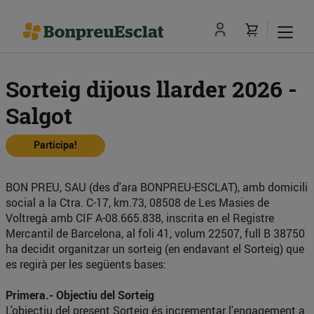
Sorteig dijous llarder 2026 -
Salgot
Participa!
BON PREU, SAU (des d'ara BONPREU-ESCLAT), amb domicili
social a la Ctra. C-17, km.73, 08508 de Les Masies de
Voltregà amb CIF A-08.665.838, inscrita en el Registre
Mercantil de Barcelona, al foli 41, volum 22507, full B 38750
ha decidit organitzar un sorteig (en endavant el Sorteig) que
es regirà per les següents bases:
Primera.- Objectiu del Sorteig
L'objectiu del present Sorteig és incrementar l'engagement a