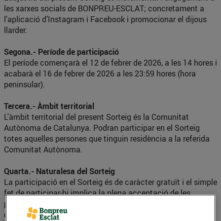
les xarxes socials de BONPREU-ESCLAT; concretament a
l’aplicació d’Instagram i Facebook i promocionar el dijous
llarder.
Segona.- Període de participació
El període començarà el 12 de febrer de 2026, a les 14 hores i
acabarà el 16 de febrer de 2026 a les 23:59 hores (hora
peninsular).
Tercera.- Àmbit territorial
L'àmbit territorial del present Sorteig és la Comunitat
Autònoma de Catalunya. Podran participar en el Sorteig
totes aquelles persones que tinguin residència a la referida
Comunitat Autònoma.
Quarta.- Naturalesa del Sorteig
La participació en el Sorteig és de caràcter gratuït i el simple
fet de participar-hi implica la plena acceptació de les
presents bases en la seva totalitat. En conseqüència,
qualsevol manifestació en el sentit de no acceptar-les