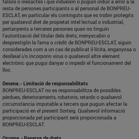
falsos o inexactes i que indueixin o puguin induir a error a la
resta de persones participants o al personal de BONPREU-
ESCLAT, en particular els continguts que es trobin protegits
per qualsevol dret de propietat intel·lectual o industrial,
pertanyents a terceres persones quan no tinguin
l'autorització del titular dels drets, menyscabin o
desprestigiïn la fama o crèdit de BONPREU-ESCLAT, siguin
considerades com a un cas de publicat il·lícita, enganyosa o
deslleial i/o incorporin virus o qualsevol altre element
electrònic que pugui danyar o impedir el funcionament del
lloc.
Desena.- Limitació de responsabilitats
BONPREU-ESCLAT no es responsabilitza de possibles
pèrdues, deterioraments, robatoris, retards o qualsevol
circumstància imputable a tercers que puguin afectar la
participació en el present Sorteig. Qualsevol informació
proporcionada pel participant serà proporcionada a
BONPREU-ESCLAT.
Onzena.- Reserva de drets