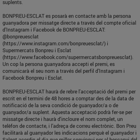
suplents.
BONPREU-ESCLAT es posarà en contacte amb la persona
guanyadora per missatge directe a través del compte oficial
d’Instagram i Facebook de BONPREU-ESCLAT:
@bonpreuesclat
(https://www.instagram.com/bonpreuesclat/) i
Supermercats Bonpreu i Esclat
(https://www.facebook.com/supermercatsbonpreuesclat).
Un cop la persona guanyadora accepti el premi, es
comunicarà el seu nom a través del perfil d’Instagram i
Facebook Bonpreu i Esclat.
BONPREU-ESCLAT haurà de rebre l'acceptació del premi per
escrit en el termini de 48 hores a comptar des de la data de
notificació de la seva condició de guanyador/a o de
guanyador/a suplent. Aquesta acceptació podrà fer-se per
missatge directe i haurà d'incloure el nom complet, un
telèfon de contacte, i l’adreça de correu electrònic. Bon Preu
facilitarà al guanyador les indicacions perquè el guanyador i
Salgot acordin el dia que millor convingui per al bescanvi del