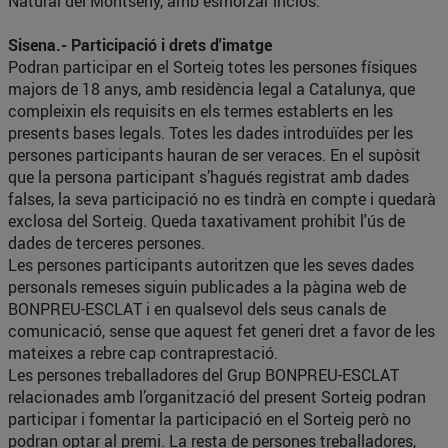
Natural del Montseny, amb esmorzar inclòs.
Sisena.- Participació i drets d'imatge
Podran participar en el Sorteig totes les persones físiques
majors de 18 anys, amb residència legal a Catalunya, que
compleixin els requisits en els termes establerts en les
presents bases legals. Totes les dades introduïdes per les
persones participants hauran de ser veraces. En el supòsit
que la persona participant s’hagués registrat amb dades
falses, la seva participació no es tindrà en compte i quedarà
exclosa del Sorteig. Queda taxativament prohibit l'ús de
dades de terceres persones.
Les persones participants autoritzen que les seves dades
personals remeses siguin publicades a la pàgina web de
BONPREU-ESCLAT i en qualsevol dels seus canals de
comunicació, sense que aquest fet generi dret a favor de les
mateixes a rebre cap contraprestació.
Les persones treballadores del Grup BONPREU-ESCLAT
relacionades amb l’organització del present Sorteig podran
participar i fomentar la participació en el Sorteig però no
podran optar al premi. La resta de persones treballadores,