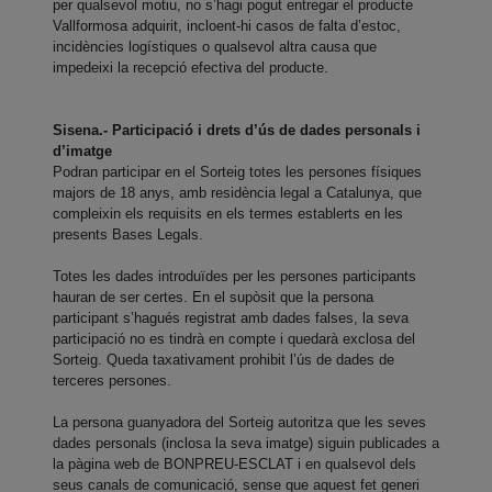
per qualsevol motiu, no s’hagi pogut entregar el producte
Vallformosa adquirit, incloent-hi casos de falta d’estoc,
incidències logístiques o qualsevol altra causa que
impedeixi la recepció efectiva del producte.
Sisena.- Participació i drets d’ús de dades personals i
d’imatge
Podran participar en el Sorteig totes les persones físiques
majors de 18 anys, amb residència legal a Catalunya, que
compleixin els requisits en els termes establerts en les
presents Bases Legals.
Totes les dades introduïdes per les persones participants
hauran de ser certes. En el supòsit que la persona
participant s’hagués registrat amb dades falses, la seva
participació no es tindrà en compte i quedarà exclosa del
Sorteig. Queda taxativament prohibit l’ús de dades de
terceres persones.
La persona guanyadora del Sorteig autoritza que les seves
dades personals (inclosa la seva imatge) siguin publicades a
la pàgina web de BONPREU-ESCLAT i en qualsevol dels
seus canals de comunicació, sense que aquest fet generi