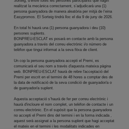
Sorteig, d’entre totes les persones participants que hagin
realitzat la mecànica correctament, s’adjudicarà una (1)
persona guanyadora de manera aleatòria per mitjà de l’eina
Easypromos. El Sorteig tindrà lloc el dia 9 de juny de 2026.
En total hi haurà una (1) persona guanyadora i deu (10)
persones suplents.
BONPREU-ESCLAT es posarà en contacte amb la persona
guanyadora a través del correu electrònic i/o número de
telèfon que tingui informat a la seva fitxa de client.
Un cop la persona guanyadora accepti el Premi, es
comunicarà el seu nom a través d'aquesta mateixa pàgina
web. BONPREU-ESCLAT haurà de rebre l'acceptació del
Premi per escrit en el termini de 48 hores a comptar des de
la data de notificació de la seva condició de guanyador/a o
de guanyador/a suplent.
Aquesta acceptació s’haurà de fer per correu electrònic i
haurà d'incloure el nom complet, un telèfon de contacte i un
correu electrònic. En el supòsit que la persona guanyadora
no accepti el Premi dins del termini i en la forma indicada ,
aquest serà assignat a la persona suplent que hagi acceptat
el mateix en el termini i les modalitats indicades en