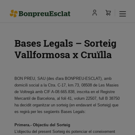
Bases Legals – Sorteig
Vallformosa x Cruïlla
BON PREU, SAU (des d'ara BONPREU-ESCLAT), amb
domicili social a la Ctra. C-17, km.73, 08508 de Les Masies
de Voltregà amb CIF A-08.665.838, inscrita en el Registre
Mercantil de Barcelona, al foli 41, volum 22507, full B 38750
ha decidit organitzar un sorteig (en endavant el Sorteig) que
es regirà per les següents Bases Legals:
Primera.- Objectiu del Sorteig
L'objectiu del present Sorteig és potenciar el coneixement