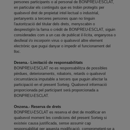
persones participants o al personal de BONPREU-ESCLAT,
en particular els continguts que es trobin protegits per
qualsevol dret de propietat intel·lectual o industrial,
pertanyents a terceres persones quan no tinguin
l'autorització del titular dels drets, menyscabin o
desprestigiïn la fama o crèdit de BONPREU-ESCLAT, siguin
considerades com a un cas de publicat il·lícita, enganyosa o
deslleial i/o incorporin virus o qualsevol altre element
electrònic que pugui danyar o impedir el funcionament del
lloc.
Desena.- Limitació de responsabilitats
BONPREU-ESCLAT no es responsabilitza de possibles
pèrdues, deterioraments, robatoris, retards o qualsevol
circumstància imputable a tercers que puguin afectar la
participació en el present Sorteig. Qualsevol informació
proporcionada pel participant serà proporcionada a
BONPREU-ESCLAT.
Onzena.- Reserva de drets
BONPREU-ESCLAT es reserva el dret de modificar en
qualsevol moment les condicions del present Sorteig si
existeix causa justificada, sense assumir cap
responsabilitat per aquesta modificació, comprometent-se a