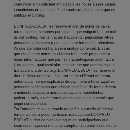
comunicar amb suficient anticipació les noves Bases Legals
i condicions de participació a la mateixa pàgina en la que es
publiqui el Sorteig.
BONPREU-ESCLAT es reserva el dret de donar de baixa
totes aquelles persones participants que estiguin fent un mal
ús del Sorteig, realitzin actes fraudulents, perjudiquin altres
persones participants o participin amb fotografies ofensives
i/o que atemptin contra la seva imatge comercial. En cas
que es detectin actes fraudulents fent servir programes o
eines informàtiques que permetin la participació automàtica
i, en general, qualsevol altre mecanisme que contravingui la
transparència del Sorteig, BONPREU-ESCLAT es reserva el
dret de donar de baixa i fins i tot retirar el Premi de forma
automàtica i sense explicació de cap mena a totes aquelles
persones participants que s’hagin beneficiat de forma directa
o indirecta d’aquesta mena d’actuacions fraudulentes,
podent, a més, exercir totes les accions civils o penals que
pugin correspondre.
Tot l’anterior inclou la creació de perfils o e-mails efímers o
temporals per a poder participar, reservant-se BONPREU-
ESCLAT el dret de bloquejar aquelles participacions que
facin servir aquesta mena de comptes de correu electrònic o