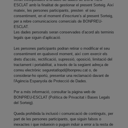
ESCLAT amb la finalitat de gestionar el present Sorteig. Així
mateix, les persones participants, presten el seu
consentiment, en el moment d’inscriure’s al present Sorteig,
per a rebre comunicacions comercials de BONPREU-
ESCLAT.
Les dades personals seran conservades d’acord als terminis
legals que siguin d’aplicació.
Les persones participants podran retirar o modificar el seu
consentiment en qualsevol moment, així com exercir els
drets d'accés, rectificació, supressió, oposició, limitació del
tractament i portabilitat, a través de la següent adreça de
correu electrònic
seguretatlopd@bonpreu.cat
o, de
considerar-ho oportú, presentar una reclamació davant de
l'Agència Espanyola de Protecció de Dades.
Per a més informació, consultar la pàgina web de
BONPREU-ESCLAT (Política de Privacitat i Bases Legals
del Sorteig).
Queda prohibida la inclusió i comunicació de continguts, per
part de les persones participants, que siguin falsos o
inexactes i que indueixin o puguin induir a error a la resta de