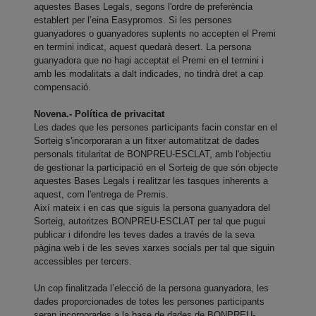
aquestes Bases Legals, segons l'ordre de preferència
establert per l’eina Easypromos. Si les persones
guanyadores o guanyadores suplents no accepten el Premi
en termini indicat, aquest quedarà desert. La persona
guanyadora que no hagi acceptat el Premi en el termini i
amb les modalitats a dalt indicades, no tindrà dret a cap
compensació.
Novena.- Política de privacitat
Les dades que les persones participants facin constar en el
Sorteig s'incorporaran a un fitxer automatitzat de dades
personals titularitat de BONPREU-ESCLAT, amb l'objectiu
de gestionar la participació en el Sorteig de que són objecte
aquestes Bases Legals i realitzar les tasques inherents a
aquest, com l'entrega de Premis.
Així mateix i en cas que siguis la persona guanyadora del
Sorteig, autoritzes BONPREU-ESCLAT per tal que pugui
publicar i difondre les teves dades a través de la seva
pàgina web i de les seves xarxes socials per tal que siguin
accessibles per tercers.
Un cop finalitzada l’elecció de la persona guanyadora, les
dades proporcionades de totes les persones participants
seran incorporades a la base de dades de BONPREU-