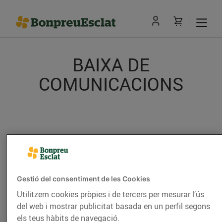
BAIXA DE
COMUNICACIONS
Introdueix el teu correu electrònic
o el telèfon per donar-te de baixa
Gestió del consentiment de les Cookies
de les comunicacions comercials i
Utilitzem cookies pròpies i de tercers per mesurar l’ús
promocions exclusives de
del web i mostrar publicitat basada en un perfil segons
els teus hàbits de navegació.