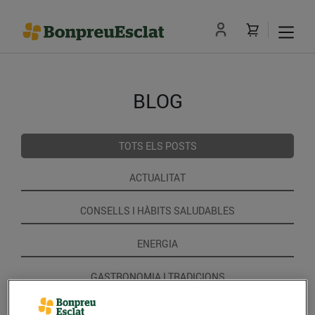
BLOG
TOTS ELS POSTS
ACTUALITAT
CONSELLS I HÀBITS SALUDABLES
ENERGIA
GASTRONOMIA I TRADICIONS
RECEPTES