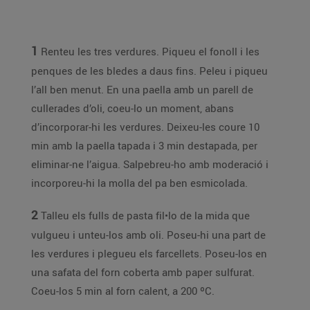
1
Renteu les tres verdures. Piqueu el fonoll i les
penques de les bledes a daus fins. Peleu i piqueu
l’all ben menut. En una paella amb un parell de
cullerades d’oli, coeu-lo un moment, abans
d’incorporar-hi les verdures. Deixeu-les coure 10
min amb la paella tapada i 3 min destapada, per
eliminar-ne l’aigua. Salpebreu-ho amb moderació i
incorporeu-hi la molla del pa ben esmicolada.
2
Talleu els fulls de pasta fil•lo de la mida que
vulgueu i unteu-los amb oli. Poseu-hi una part de
les verdures i plegueu els farcellets. Poseu-los en
una safata del forn coberta amb paper sulfurat.
Coeu-los 5 min al forn calent, a 200 ºC.