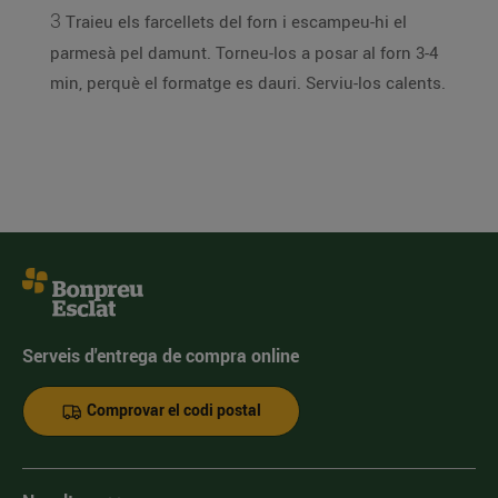
3
Traieu els farcellets del forn i escampeu-hi el
parmesà pel damunt. Torneu-los a posar al forn 3-4
min, perquè el formatge es dauri. Serviu-los calents.
Serveis d'entrega de compra online
Comprovar el codi postal